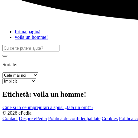
Prima pagină
voila un homme!
Caută
după:
Search
Sortate:
Etichetă:
voila un homme!
Cine si in ce imprejurari a spus: „Iata un om!”?
© 2026 ePedia
Contact
Despre ePedia
Politică de confidențialitate
Cookies
Politică c