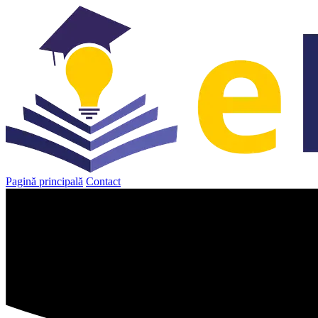
Sari
la
conținut
Pagină principală
Contact