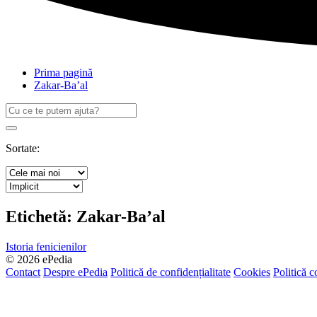
Prima pagină
Zakar-Ba’al
Caută
după:
Search
Sortate:
Etichetă:
Zakar-Ba’al
Istoria fenicienilor
© 2026 ePedia
Contact
Despre ePedia
Politică de confidențialitate
Cookies
Politică c