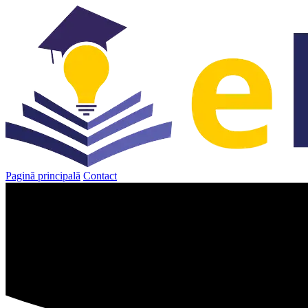
Sari
la
conținut
Pagină principală
Contact