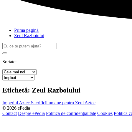
Prima pagină
Zeul Razboiului
Caută
după:
Search
Sortate:
Etichetă:
Zeul Razboiului
Imperiul Aztec
Sacrificii umane pentru Zeul Aztec
© 2026 ePedia
Contact
Despre ePedia
Politică de confidențialitate
Cookies
Politică c