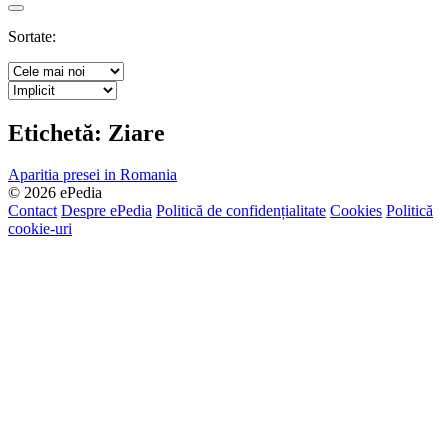
Search
Sortate:
Etichetă:
Ziare
Aparitia presei in Romania
© 2026 ePedia
Contact
Despre ePedia
Politică de confidențialitate
Cookies
Politică
cookie-uri