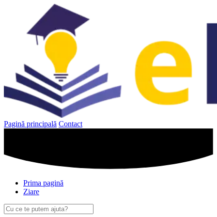
Sari
la
conținut
Pagină principală
Contact
Prima pagină
Ziare
Caută
după: