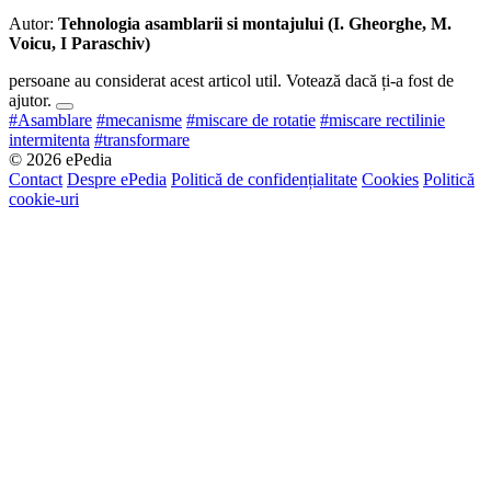
Autor:
Tehnologia asamblarii si montajului (I. Gheorghe, M.
Voicu, I Paraschiv)
persoane au considerat acest articol util. Votează dacă ți-a fost de
ajutor.
#Asamblare
#mecanisme
#miscare de rotatie
#miscare rectilinie
intermitenta
#transformare
© 2026 ePedia
Contact
Despre ePedia
Politică de confidențialitate
Cookies
Politică
cookie-uri