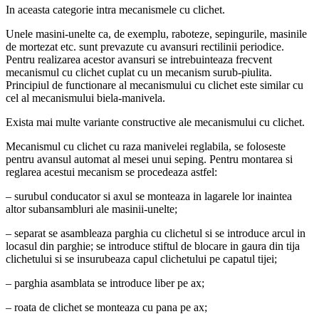
In aceasta categorie intra mecanismele cu clichet.
Unele masini-unelte ca, de exemplu, raboteze, sepingurile, masinile
de mortezat etc. sunt prevazute cu avansuri rectilinii periodice.
Pentru realizarea acestor avansuri se intrebuinteaza frecvent
mecanismul cu clichet cuplat cu un mecanism surub-piulita.
Principiul de functionare al mecanismului cu clichet este similar cu
cel al mecanismului biela-manivela.
Exista mai multe variante constructive ale mecanismului cu clichet.
Mecanismul cu clichet cu raza manivelei reglabila, se foloseste
pentru avansul automat al mesei unui seping. Pentru montarea si
reglarea acestui mecanism se procedeaza astfel:
– surubul conducator si axul se monteaza in lagarele lor inaintea
altor subansambluri ale masinii-unelte;
– separat se asambleaza parghia cu clichetul si se introduce arcul in
locasul din parghie; se introduce stiftul de blocare in gaura din tija
clichetului si se insurubeaza capul clichetului pe capatul tijei;
– parghia asamblata se introduce liber pe ax;
– roata de clichet se monteaza cu pana pe ax;