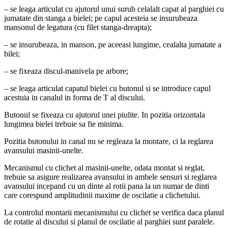
– se leaga articulat cu ajutorul unui surub celalalt capat al parghiei cu
jumatate din stanga a bielei; pe capul acesteia se insurubeaza
mansonul de legatura (cu filet stanga-dreapta);
– se insurubeaza, in manson, pe aceeasi lungime, cealalta jumatate a
bilei;
– se fixeaza discul-manivela pe arbore;
– se leaga articulat capatul bielei cu butonul si se introduce capul
acestuia in canalul in forma de T al discului.
Butonul se fixeaza cu ajutorul unei piulite. In pozitia orizontala
lungimea bielei trebuie sa fie minima.
Pozitia butonului in canal nu se regleaza la montare, ci la reglarea
avansului masinii-unelte.
Mecanismul cu clichet al masinii-unelte, odata montat si reglat,
trebuie sa asigure realizarea avansului in ambele sensuri si reglarea
avansului incepand cu un dinte al rotii pana la un numar de dinti
care corespund amplitudinii maxime de oscilatie a clichetului.
La controlul montarii mecanismului cu clichet se verifica daca planul
de rotatie al discului si planul de oscilatie al parghiei sunt paralele.