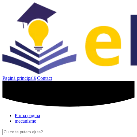
Sari
la
conținut
Pagină principală
Contact
Prima pagină
mecanisme
Caută
după: