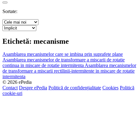
Search
Sortate:
Etichetă:
mecanisme
Asamblarea mecanismelor care se imbina prin suprafete plane
Asamblarea mecanismelor de transformare a miscarii de rotatie
continua in miscare de rotatie intermitenta
Asamblarea mecanismelor
de transformare a miscarii rectilinii-intermitente in miscare de rotatie
intermitenta
© 2026 ePedia
Contact
Despre ePedia
Politică de confidențialitate
Cookies
Politică
cookie-uri