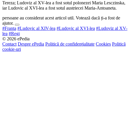
Tereza; Ludoviz al XV-lea a fost sotul polonezei Maria Lesczinska,
iar Ludovic al XVI-lea a fost sotul austriecei Maria-Antoaneta.
persoane au considerat acest articol util. Votează dacă ți-a fost de
ajutor.
#Franta
#Ludovic al XIV-lea
#Ludovic al XVI-lea
#Ludoviz al XV-
lea
#Regi
© 2026 ePedia
Contact
Despre ePedia
Politică de confidențialitate
Cookies
Politică
cookie-uri