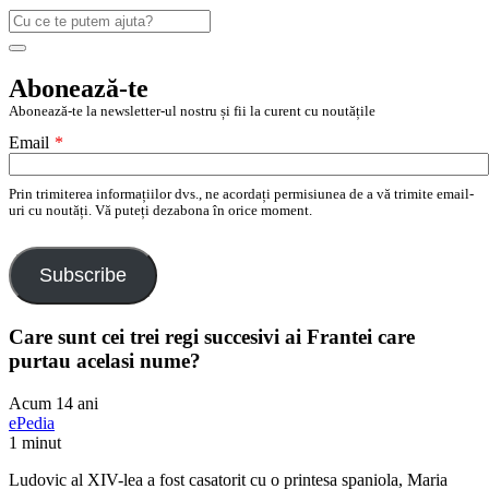
Caută
după:
Search
Abonează-te
Abonează-te la newsletter-ul nostru și fii la curent cu noutățile
Email
*
Prin trimiterea informațiilor dvs., ne acordați permisiunea de a vă trimite email-
uri cu noutăți. Vă puteți dezabona în orice moment.
Subscribe
Care sunt cei trei regi succesivi ai Frantei care
purtau acelasi nume?
Acum 14 ani
ePedia
1 minut
Ludovic al XIV-lea a fost casatorit cu o printesa spaniola, Maria