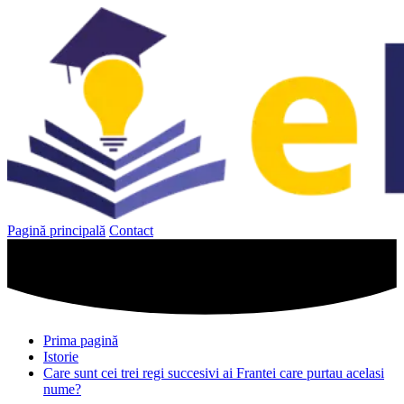
Sari
la
conținut
Pagină principală
Contact
Prima pagină
Istorie
Care sunt cei trei regi succesivi ai Frantei care purtau acelasi
nume?