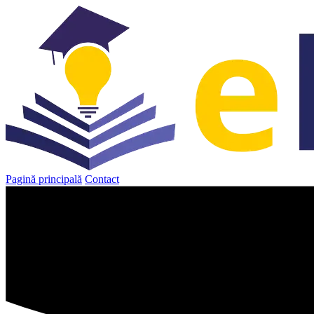
Sari
la
conținut
Pagină principală
Contact