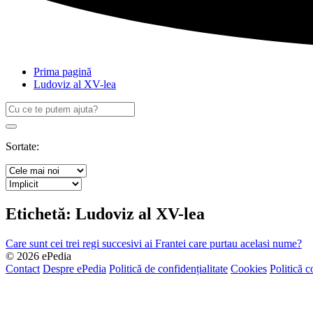
Prima pagină
Ludoviz al XV-lea
Caută
după:
Search
Sortate:
Etichetă:
Ludoviz al XV-lea
Care sunt cei trei regi succesivi ai Frantei care purtau acelasi nume?
© 2026 ePedia
Contact
Despre ePedia
Politică de confidențialitate
Cookies
Politică c