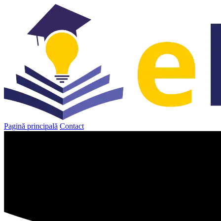
Sari
la
conținut
Pagină principală
Contact