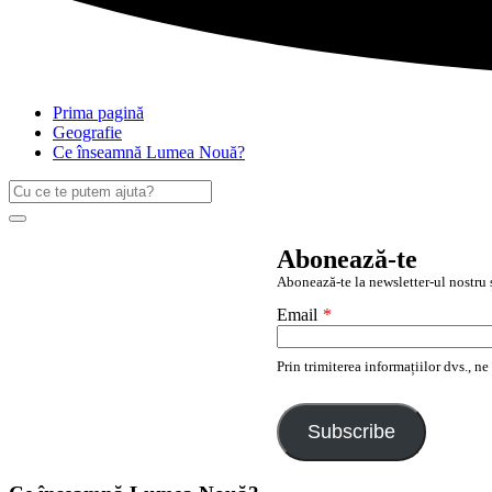
Prima pagină
Geografie
Ce înseamnă Lumea Nouă?
Caută
după:
Search
Abonează-te
Abonează-te la newsletter-ul nostru ș
Email
*
Prin trimiterea informațiilor dvs., n
Subscribe