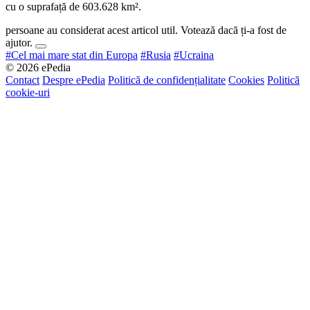
cu o suprafață de 603.628 km².
persoane au considerat acest articol util. Votează dacă ți-a fost de
ajutor.
#Cel mai mare stat din Europa
#Rusia
#Ucraina
© 2026 ePedia
Contact
Despre ePedia
Politică de confidențialitate
Cookies
Politică
cookie-uri