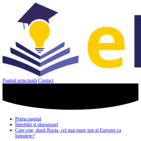
Sari
la
conținut
Pagină principală
Contact
Prima pagină
Întrebări şi răspunsuri
Care este, după Rusia, cel mai mare stat al Europei ca
întindere?