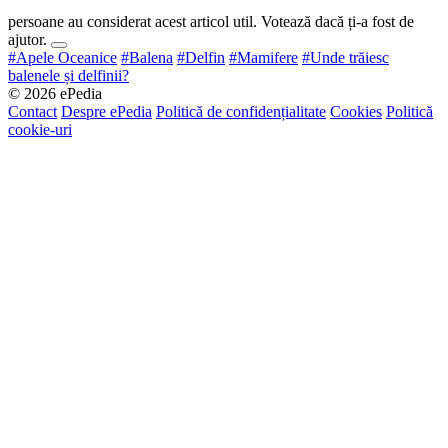
persoane au considerat acest articol util. Votează dacă ți-a fost de
ajutor.
#Apele Oceanice
#Balena
#Delfin
#Mamifere
#Unde trăiesc
balenele și delfinii?
© 2026 ePedia
Contact
Despre ePedia
Politică de confidențialitate
Cookies
Politică
cookie-uri