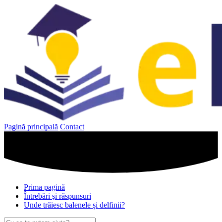
Sari
la
conținut
Pagină principală
Contact
Prima pagină
Întrebări şi răspunsuri
Unde trăiesc balenele și delfinii?
Caută