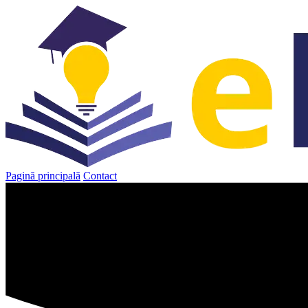
Sari
la
conținut
Pagină principală
Contact