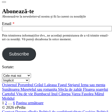
Search
Abonează-te
Abonează-te la newsletter-ul nostru și fii la curent cu noutățile
Email
*
Prin trimiterea informațiilor dvs., ne acordați permisiunea de a vă trimite email-
uri cu noutăți. Vă puteți dezabona în orice moment.
Subscribe
Sortate:
Oxigenul
Porumbul
Grâul
Laleaua
Fagul
Stejarul
Izma sau menta
Sunătoarea
Mușețelul sau romanița
Sfecla de zahăr
Floarea soarelui
Cartoful
Vița de vie
Bumbacul
Inul
Cânepa
Varza
Fasolea
Mărul
Molidul
Navigare
1
2
…
6
Pagina următoare
© 2026 ePedia
în
Contact
Despre ePedia
Politică de confidențialitate
Cookies
Politică