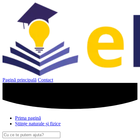
Sari
la
conținut
Pagină principală
Contact
Prima pagină
Științe naturale și fizice
Caută
după: