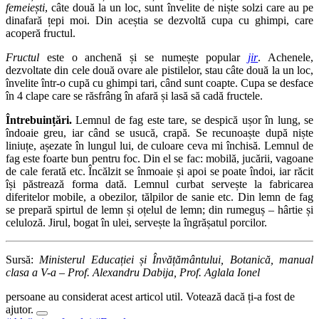
femeiești
, câte două la un loc, sunt învelite de niște solzi care au pe
dinafară țepi moi. Din aceștia se dezvoltă cupa cu ghimpi, care
acoperă fructul.
Fructul
este o anchenă și se numește popular
jir
. Achenele,
dezvoltate din cele două ovare ale pistilelor, stau câte două la un loc,
învelite într-o cupă cu ghimpi tari, când sunt coapte. Cupa se desface
în 4 clape care se răsfrâng în afară și lasă să cadă fructele.
Întrebuințări.
Lemnul de fag este tare, se despică ușor în lung, se
îndoaie greu, iar când se usucă, crapă. Se recunoaște după niște
liniuțe, așezate în lungul lui, de culoare ceva mi închisă. Lemnul de
fag este foarte bun pentru foc. Din el se fac: mobilă, jucării, vagoane
de cale ferată etc. Încălzit se înmoaie și apoi se poate îndoi, iar răcit
își păstrează forma dată. Lemnul curbat servește la fabricarea
diferitelor mobile, a obezilor, tălpilor de sanie etc. Din lemn de fag
se prepară spirtul de lemn și oțelul de lemn; din rumeguș – hârtie și
celuloză. Jirul, bogat în ulei, servește la îngrășatul porcilor.
Sursă:
Ministerul Educației și Învățământului, Botanică, manual
clasa a V-a – Prof. Alexandru Dabija, Prof. Aglala Ionel
persoane au considerat acest articol util. Votează dacă ți-a fost de
ajutor.