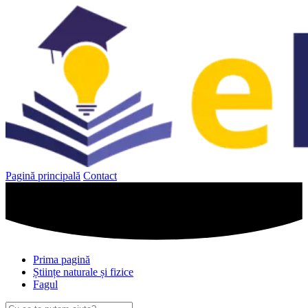
Sari
la
conținut
Pagină principală
Contact
Prima pagină
Științe naturale și fizice
Fagul
Caută