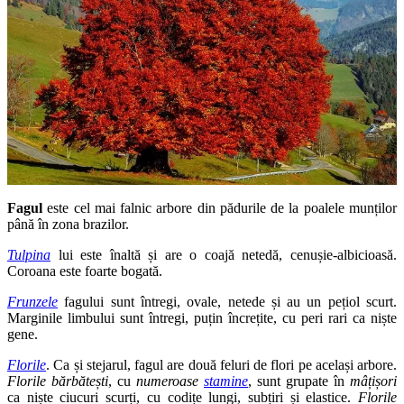
Fagul
este cel mai falnic arbore din pădurile de la poalele munților
până în zona brazilor.
Tulpina
lui este înaltă și are o coajă netedă, cenușie-albicioasă.
Coroana este foarte bogată.
Frunzele
fagului sunt întregi, ovale, netede și au un pețiol scurt.
Marginile limbului sunt întregi, puțin încrețite, cu peri rari ca niște
gene.
Florile
. Ca și stejarul, fagul are două feluri de flori pe același arbore.
Florile bărbătești
, cu
numeroase
stamine
, sunt grupate în
mâțișori
ca niște ciucuri scurți, cu codițe lungi, subțiri și elastice.
Florile