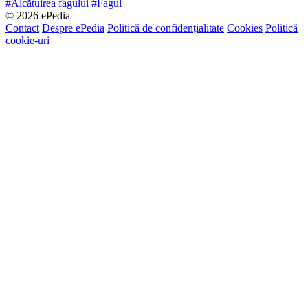
#Alcătuirea fagului
#Fagul
© 2026 ePedia
Contact
Despre ePedia
Politică de confidențialitate
Cookies
Politică
cookie-uri