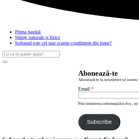
Prima pagină
Științe naturale și fizice
Sofranul este cel mai scump condiment din lume?
Caută
după:
Search
Abonează-te
Abonează-te la newsletter-ul nostru ș
Email
*
Prin trimiterea informațiilor dvs., n
Subscribe