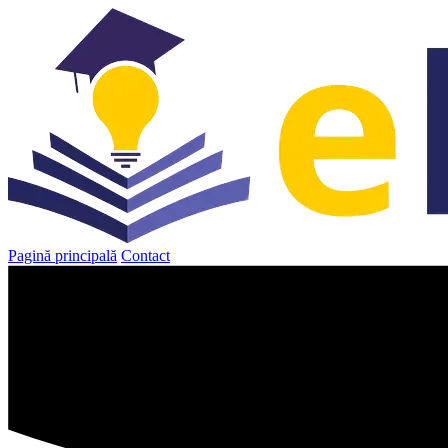
Sari
la
conținut
Pagină principală
Contact