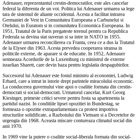
Adenauer, reprezentantul crestin-democratilor, este ales cancelar
federal la diferenta de un vot. Politica lui Adenauer urmarea sa lege
tara de sistemul de aliante occidental. Acesta a facilitat intrarea
Germaniei de Vest in Comunitatea Europeana a Carbunelui si
Otelului, in Euratom si in comunitatea Economica Europeana. In
1951, Tratatul de la Paris pregateste terenul pentru ca Republica
Federala sa devina stat suveran si sa intre in NATO in 1955.
Adenauer urmarea reconcilierea cu Franta, ceea ce a dus la Tratatul
de la Elysee din 1963. Acesta prevedea cooperarea stransa in
politicile externe, de aparare si de educatie. In 1952, Adenauer
semneaza Acordurile de la Luxemburg cu ministrul de externe
israelian Sharett, care devin baza pentru legislatia despagubirilor.
Succesorul lui Adenauer este fostul ministru al economiei, Ludwig
Erhard, care a intrat in istorie drept parintele miracolului economic.
La conducerea guvernului vine apoi o coalitie formata din crestin-
democrati si social-democrati. Urmatorul cancelar, Kurt Georg
Kiesinger, primeste critici severe pentru fosta sa apartenenta la
partidul nazist. In conditiile lipsei opozitiei in Bundestag, se
formeaza o opozitie extraparlamentara ca protest impotriva
structurilor solidificate, a Razboiului din Vietnam si a Decretelor de
urgengta din 1968. Aceasta miscare contureaza climatul social din
anii 1970.
In 1969 vine la putere o coalitie social-liberala formata din social-