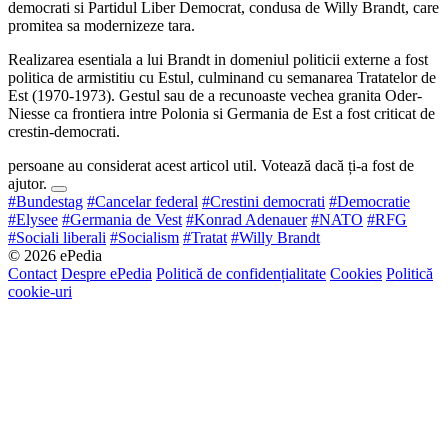
democrati si Partidul Liber Democrat, condusa de Willy Brandt, care
promitea sa modernizeze tara.
Realizarea esentiala a lui Brandt in domeniul politicii externe a fost
politica de armistitiu cu Estul, culminand cu semanarea Tratatelor de
Est (1970-1973). Gestul sau de a recunoaste vechea granita Oder-
Niesse ca frontiera intre Polonia si Germania de Est a fost criticat de
crestin-democrati.
persoane au considerat acest articol util. Votează dacă ți-a fost de
ajutor.
#Bundestag
#Cancelar federal
#Crestini democrati
#Democratie
#Elysee
#Germania de Vest
#Konrad Adenauer
#NATO
#RFG
#Sociali liberali
#Socialism
#Tratat
#Willy Brandt
© 2026 ePedia
Contact
Despre ePedia
Politică de confidențialitate
Cookies
Politică
cookie-uri