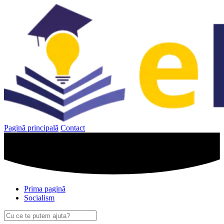
Sari
la
conținut
Pagină principală
Contact
Prima pagină
Socialism
Caută
după: