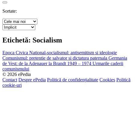
Search
Sortate:
Etichetă:
Socialism
Epoca Civica
National-socialismul: antisemitism si ideologie
Comunismul: pretentie de salvator si dictatura paternala
Germania
de Vest: de la Adenauer la Brandt 1949 – 1974
Urmarile caderii
comunismului
© 2026 ePedia
Contact
Despre ePedia
Politică de confidențialitate
Cookies
Politică
cookie-uri