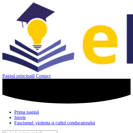
Sari
la
conținut
Pagină principală
Contact
Prima pagină
Istorie
Fascismul: violenta si cultul conducatorului
Caută