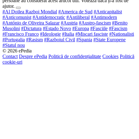
persoane au considerat acest articol util. Votează dacă ți-a fost de
ajutor.
#Al Doilea Razboi Mondial
#America de Sud
#Anticapitalist
#Anticomunist
#Antidemocratic
#Antiliberal
#Antimodern
#António de Oliveira Salazar
#Austria
#Austro-fascism
#Benito
Musolini
#Dictatura
#Estado Novo
#Europa
#Fasciile
#Fascism
#Francisco Franco
#Ideologie
#Italia
#Miscari fasciste
#Nationalisti
#Portugalia
#Rasism
#Razboiul Civil
#Spania
#State Europene
#Statul nou
© 2026 ePedia
Contact
Despre ePedia
Politică de confidențialitate
Cookies
Politică
cookie-uri