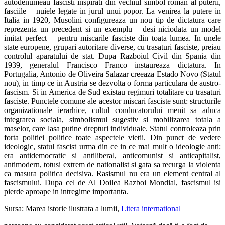
autodenumeau fascisti inspirati din vechiul simbol roman al puterii,
fasciile – nuiele legate in jurul unui popor. La venirea la putere in
Italia in 1920, Musolini configureaza un nou tip de dictatura care
reprezenta un precedent si un exemplu – desi niciodata un model
imitat perfect – pentru miscarile fasciste din toata lumea. In unele
state europene, grupari autoritare diverse, cu trasaturi fasciste, preiau
controlul aparatului de stat. Dupa Razboiul Civil din Spania din
1939, generalul Francisco Franco instaureaza dictatura. In
Portugalia, Antonio de Oliveira Salazar creeaza Estado Novo (Statul
nou), in timp ce in Austria se dezvolta o forma particulara de austro-
fascism. Si in America de Sud existau regimuri totalitare cu trasaturi
fasciste. Punctele comune ale acestor miscari fasciste sunt: structurile
organizationale ierarhice, cultul conducatorului menit sa aduca
integrarea sociala, simbolismul sugestiv si mobilizarea totala a
maselor, care lasa putine drepturi individuale. Statul controleaza prin
forta politiei politice toate aspectele vietii. Din punct de vedere
ideologic, statul fascist urma din ce in ce mai mult o ideologie anti:
era antidemocratic si antiliberal, anticomunist si anticapitalist,
antimodern, totusi extrem de nationalist si gata sa recurga la violenta
ca masura politica decisiva. Rasismul nu era un element central al
fascismului. Dupa cel de Al Doilea Razboi Mondial, fascismul isi
pierde aproape in intregime importanta.
Sursa: Marea istorie ilustrata a lumii,
Litera international