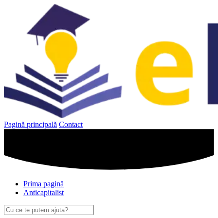
Sari
la
conținut
Pagină principală
Contact
Prima pagină
Anticapitalist
Caută
după: