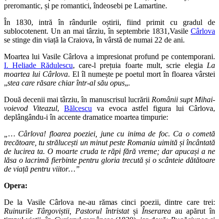
preromantic, și pe romantici, îndeosebi pe Lamartine.
În 1830, intră în rândurile oștirii, fiind primit cu gradul de
sublocotenent. Un an mai târziu, în septembrie 1831,Vasile
Cârlova
se stinge din viață la Craiova, în vârstă de numai 22 de ani.
Moartea lui Vasile Cârlova a impresionat profund pe contemporani.
I. Heliade Rădulescu
, care-l prețuia foarte mult, scrie elegia
La
moartea lui Cârlova
. El îl numește pe poetul mort în floarea vârstei
„
stea care răsare chiar într-al său opus
„.
Două decenii mai târziu, în manuscrisul lucrării
Românii supt Mihai-
voievod Viteazul
,
Bălcescu
va evoca astfel figura lui Cârlova,
deplângându-i în accente dramatice moartea timpurie:
„… Cârlova! floarea poeziei, june cu inima de foc. Ca o cometă
trecătoare, tu strălucești un minut peste Romania uimită și încântată
de lucirea ta. O moarte cruda te răpi fără vreme; dar apucași a ne
lăsa o lacrimă fierbinte pentru gloria trecută și o scânteie dătătoare
de viață pentru viitor…”
Opera:
De la Vasile Cârlova ne-au rămas cinci poezii, dintre care trei:
Ruinurile Târgoviștii, Pastorul întristat
și
Înserarea
au apărut în