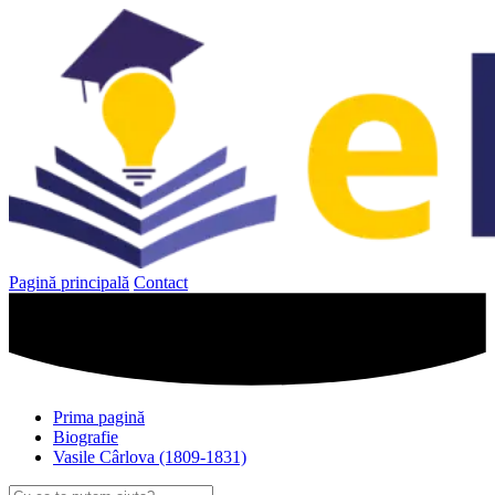
Sari
la
conținut
Pagină principală
Contact
Prima pagină
Biografie
Vasile Cârlova (1809-1831)
Caută