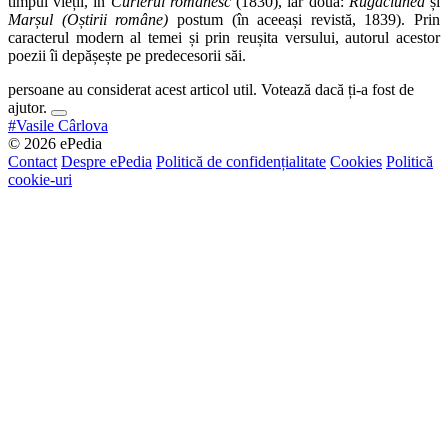
timpul vieții, în
Curierul românesc
(1830), iar două:
Rugăciunea
și
Marșul (Oștirii române)
postum (în aceeași revistă, 1839). Prin
caracterul modern al temei și prin reușita versului, autorul acestor
poezii îi depășește pe predecesorii săi.
persoane au considerat acest articol util. Votează dacă ți-a fost de
ajutor.
#Vasile Cârlova
© 2026 ePedia
Contact
Despre ePedia
Politică de confidențialitate
Cookies
Politică
cookie-uri