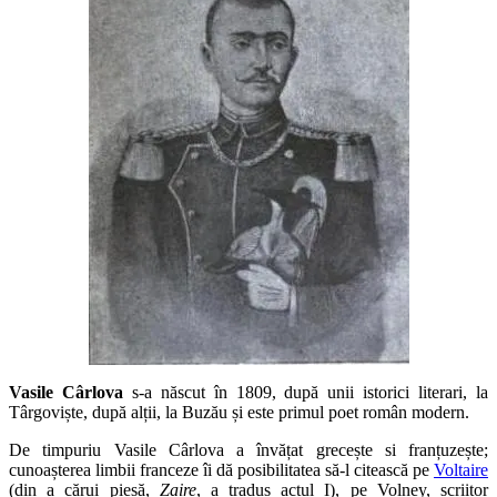
Vasile Cârlova
s-a născut în 1809, după unii istorici literari, la
Târgoviște, după alții, la Buzău și este primul poet român modern.
De timpuriu Vasile Cârlova a învățat grecește si franțuzește;
cunoașterea limbii franceze îi dă posibilitatea să-l citească pe
Voltaire
(din a cărui piesă,
Zaire
, a tradus actul I), pe Volney, scriitor