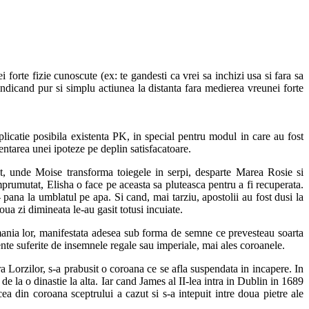
 forte fizie cunoscute (ex: te gandesti ca vrei sa inchizi usa si fara sa
indicand pur si simplu actiunea la distanta fara medierea vreunei forte
xplicatie posibila existenta PK, in special pentru modul in care au fost
zentarea unei ipoteze pe deplin satisfacatoare.
ent, unde Moise transforma toiegele in serpi, desparte Marea Rosie si
prumutat, Elisha o face pe aceasta sa pluteasca pentru a fi recuperata.
 pana la umblatul pe apa. Si cand, mai tarziu, apostolii au fost dusi la
oua zi dimineata le-au gasit totusi incuiate.
 mania lor, manifestata adesea sub forma de semne ce prevesteau soarta
nte suferite de insemnele regale sau imperiale, mai ales coroanele.
Lorzilor, s-a prabusit o coroana ce se afla suspendata in incapere. In
de la o dinastie la alta. Iar cand James al II-lea intra in Dublin in 1689
cea din coroana sceptrului a cazut si s-a intepuit intre doua pietre ale