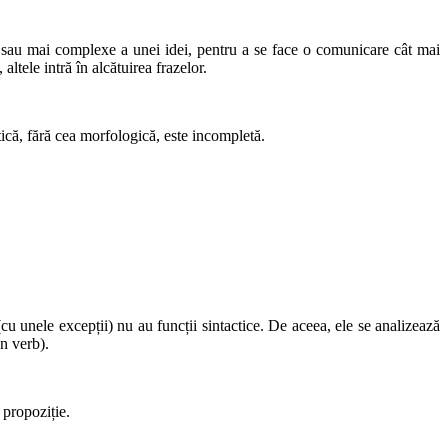
inte sau mai complexe a unei idei, pentru a se face o comunicare cât mai
ltele intră în alcătuirea frazelor.
tică, fără cea morfologică, este incompletă.
e (cu unele excepții) nu au funcții sintactice. De aceea, ele se analizează
n verb).
 propoziție.