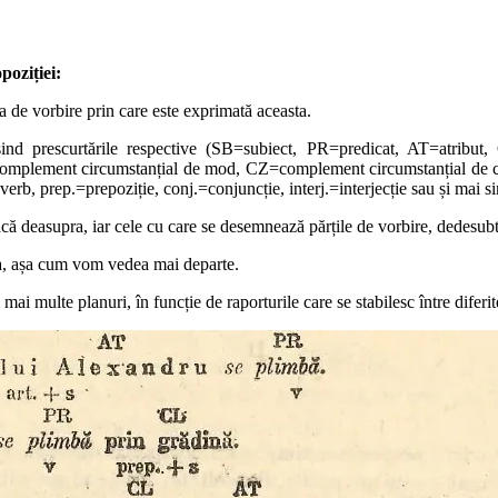
poziției:
tea de vorbire prin care este exprimată aceasta.
losind prescurtările respective (SB=subiect, PR=predicat, AT=atri
mplement circumstanțial de mod, CZ=complement circumstanțial de cau
, prep.=prepoziție, conj.=conjuncție, interj.=interjecție sau și mai simplu
reacă deasupra, iar cele cu care se desemnează părțile de vorbire, dedesubt
ma, așa cum vom vedea mai departe.
mai multe planuri, în funcție de raporturile care se stabilesc între diferit