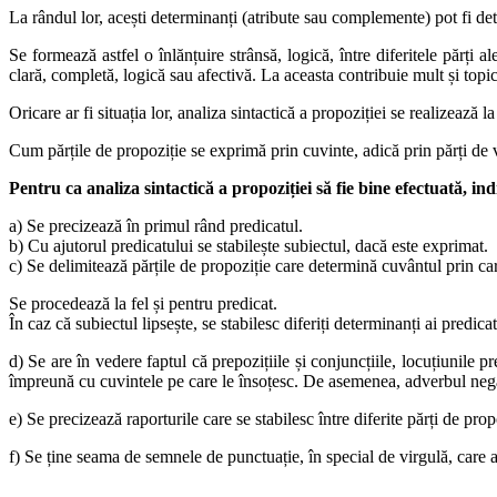
La rândul lor, acești determinanți (atribute sau complemente) pot fi det
Se formează astfel o înlănțuire strânsă, logică, între diferitele părți
clară, completă, logică sau afectivă. La aceasta contribuie mult și topic
Oricare ar fi situația lor, analiza sintactică a propoziției se realizează la 
Cum părțile de propoziție se exprimă prin cuvinte, adică prin părți de 
Pentru ca analiza sintactică a propoziției să fie bine efectuată, ind
a) Se precizează în primul rând predicatul.
b) Cu ajutorul predicatului se stabilește subiectul, dacă este exprimat.
c) Se delimitează părțile de propoziție care determină cuvântul prin ca
Se procedează la fel și pentru predicat.
În caz că subiectul lipsește, se stabilesc diferiți determinanți ai predicat
d) Se are în vedere faptul că prepozițiile și conjuncțiile, locuțiunile pr
împreună cu cuvintele pe care le însoțesc. De asemenea, adverbul nega
e) Se precizează raporturile care se stabilesc între diferite părți de pr
f) Se ține seama de semnele de punctuație, în special de virgulă, care aju