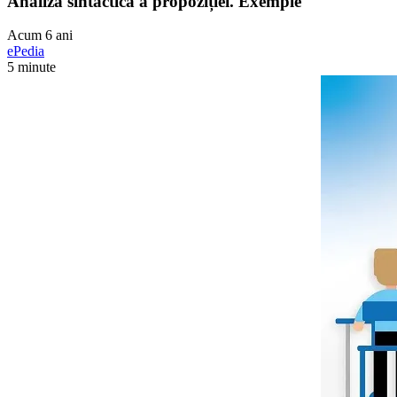
Analiza sintactica a propoziției. Exemple
Acum 6 ani
ePedia
5 minute