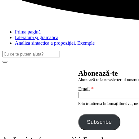
Prima pagină
Literatură și gramatică
Analiza sintactica a propoziției. Exemple
Caută
după:
Search
Abonează-te
Abonează-te la newsletter-ul nostru ș
Email
*
Prin trimiterea informațiilor dvs., n
Subscribe