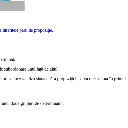
e diferitele părți de propoziție.
terminat.
 de subordonare unul față de altul.
e ori se face analiza sintactică a propoziției, se va ține seama în primul
e atunci două grupuri de determinanți: