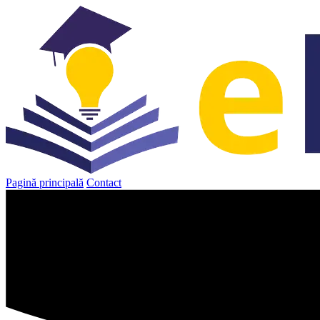
Sari
la
conținut
Pagină principală
Contact