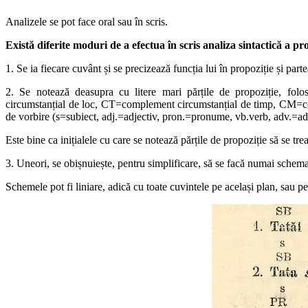
Analizele se pot face oral sau în scris.
Există diferite moduri de a efectua în scris analiza sintactică a pro
1. Se ia fiecare cuvânt și se precizează funcția lui în propoziție și par
2. Se notează deasupra cu litere mari părțile de propoziție, fo
circumstanțial de loc, CT=complement circumstanțial de timp, CM=co
de vorbire (s=subiect, adj.=adjectiv, pron.=pronume, vb.verb, adv.=adverb
Este bine ca inițialele cu care se notează părțile de propoziție să se t
3. Uneori, se obișnuiește, pentru simplificare, să se facă numai sche
Schemele pot fi liniare, adică cu toate cuvintele pe același plan, sau pe 