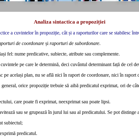
Analiza sintactica a propoziției
tice a cuvintelor în propoziție, cât și a raporturilor care se stabilesc într
aporturi de coordonare
și
raporturi de subordonare
.
lași fel: nume predicative, subiecte, atribute sau complemente.
cuvintele pe care le determină, deci cuvântul determinant față de cel de
sc pe același plan, nu se află nici în raport de coordonare, nici în raport
 general, orice propoziție trebuie să aibă predicatul exprimat, ori de cât
ctului, care poate fi exprimat, neexprimat sau poate lipsi.
ravitează sau se grupează în jurul lui sau al predicatului. Se pot disting
t subiectul;
 exprimă predicatul.