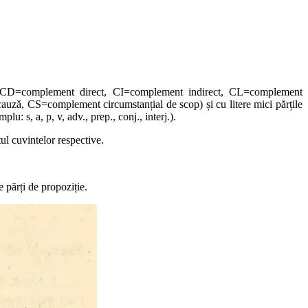
but, CD=complement direct, CI=complement indirect, CL=complement
ză, CS=complement circumstanțial de scop) și cu litere mici părțile
: s, a, p, v, adv., prep., conj., interj.).
ul cuvintelor respective.
e părți de propoziție.