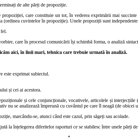
erminați de alte părți de propoziție.
 ale propoziției, care constituie un tot, în vederea exprimării mai succ
a (ordinea cuvintelor în propoziție). Unele propoziții sunt independente, a
fel.
vorbire, care în procesul comunicării își schimbă forma, o analiză sintac
icăm aici, în linii mari, tehnica care trebuie urmată în analiză.
re este exprimat subiectul.
ului și cei ai acestora.
epoziționale și cele conjuncționale, vocativele, articolele și interjecțiil
tiv nu se analizează împreună cu cuvântul pe care îl neagă (de obicei u
opoziție, marcându-se, atunci când este cazul, prin săgeți sau acolade.
tă la înțelegerea diferitelor raporturi ce se stabilesc între unele părți de
*