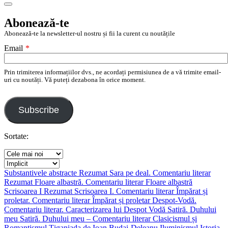
Search
Abonează-te
Abonează-te la newsletter-ul nostru și fii la curent cu noutățile
Email
*
Prin trimiterea informațiilor dvs., ne acordați permisiunea de a vă trimite email-
uri cu noutăți. Vă puteți dezabona în orice moment.
Subscribe
Sortate:
Substantivele abstracte
Rezumat Sara pe deal. Comentariu literar
Rezumat Floare albastră. Comentariu literar
Floare albastră
Scrisoarea I
Rezumat Scrisoarea I. Comentariu literar
Împărat și
proletar. Comentariu literar
Împărat și proletar
Despot-Vodă.
Comentariu literar. Caracterizarea lui Despot Vodă
Satiră. Duhului
meu
Satiră. Duhului meu – Comentariu literar
Clasicismul și
Romantismul
Țiganiada de Ioan Budai-Deleanu
Iluminismul
Istoria