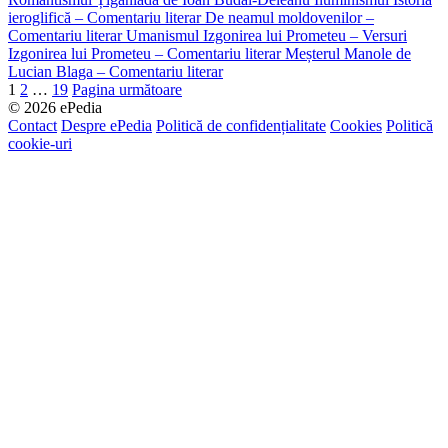
ieroglifică – Comentariu literar
De neamul moldovenilor –
Comentariu literar
Umanismul
Izgonirea lui Prometeu – Versuri
Izgonirea lui Prometeu – Comentariu literar
Meșterul Manole de
Lucian Blaga – Comentariu literar
Navigare
1
2
…
19
Pagina următoare
© 2026 ePedia
în
Contact
Despre ePedia
Politică de confidențialitate
Cookies
Politică
articole
cookie-uri