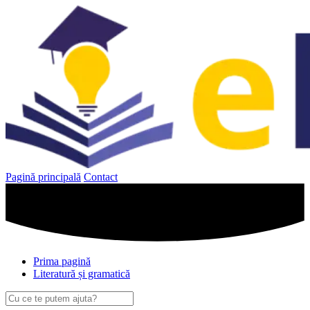
Sari
la
conținut
Pagină principală
Contact
Prima pagină
Literatură și gramatică
Caută
după: