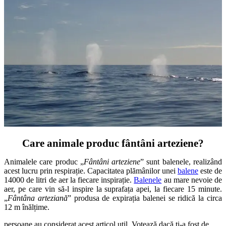
Care animale produc fântâni arteziene?
Animalele care produc „
Fântâni arteziene
” sunt balenele, realizând
acest lucru prin respirație. Capacitatea plămânilor unei
balene
este de
14000 de litri de aer la fiecare inspirație.
Balenele
au mare nevoie de
aer, pe care vin să-l inspire la suprafața apei, la fiecare 15 minute.
„
Fântâna arteziană
” produsa de expirația balenei se ridică la circa
12 m înălțime.
persoane au considerat acest articol util. Votează dacă ți-a fost de