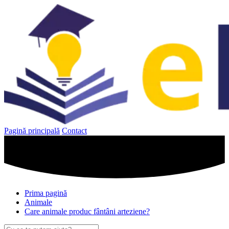
Sari
la
conținut
Pagină principală
Contact
Prima pagină
Animale
Care animale produc fântâni arteziene?
Caută