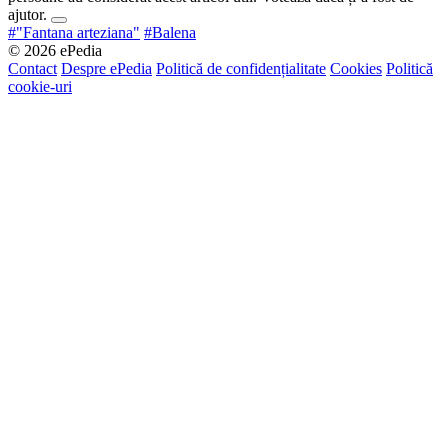
ajutor.
#"Fantana arteziana"
#Balena
© 2026 ePedia
Contact
Despre ePedia
Politică de confidențialitate
Cookies
Politică
cookie-uri