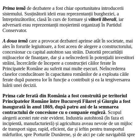
Prima temă
de dezbatere a fost chiar oportunitatea introducerii
sistemului. Susținătorii ideii erau reprezentanții burgheziei, a
întreprinzătorilor, clasă în curs de formare și
viitorii liberali
, iar
adversarii erau reprezentanții moșierimii organizați în Partidul
Conservator.
A doua temă
care a provocat dezbateri aprinse atât în societate, mai
ales în forurile legiuitoare, a fost aceea de alegere a constructorului,
concesionar cu capital autohton sau străin. Datorită precarității
mijloacelor de finanțare, dar și a neîncrederii în potențialii investitori
străini, încercările de începere a construcției căilor ferate în
Principatele Române au suferit mai multe eșecuri. Neîncrederea
claselor conducătoare în capacitatea românilor de a exploata căile
ferate după punerea lor în funcție a contribuit și ea la tergiversarea
luării unei decizii.
Prima cale ferată din România a fost construită pe teritoriul
Principatelor Române între București Filaret și Giurgiu a fost
inaugurată în anul 1869, după patru ani de la semnarea
contractului de concesiune cu o companie engleză
. Scopul
alegerii acestei rute este evident. Industria autohtonă (în faza ei
incipientă, manufacturieră) și agricultura aveau nevoie de un mijloc
de transport sigur, rapid, eficient, dar și ieftin pentru transportul
mărfurilor, spre Porturile Dunărene, și de aici pe cale navigabilă spre