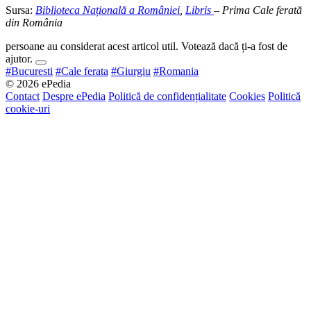
Sursa:
Biblioteca Națională a României
,
Libris
– Prima Cale ferată
din România
persoane au considerat acest articol util. Votează dacă ți-a fost de
ajutor.
#Bucuresti
#Cale ferata
#Giurgiu
#Romania
© 2026 ePedia
Contact
Despre ePedia
Politică de confidențialitate
Cookies
Politică
cookie-uri