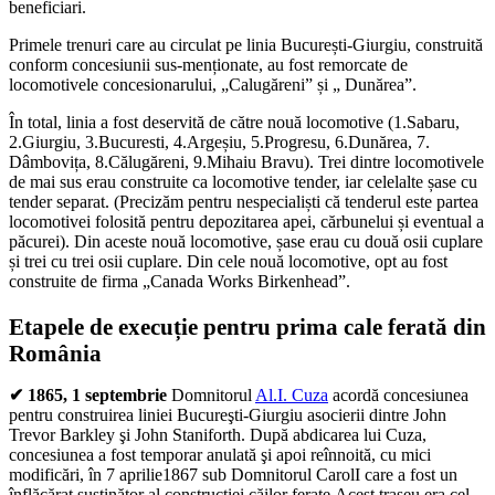
beneficiari.
Primele trenuri care au circulat pe linia București-Giurgiu, construită
conform concesiunii sus-menționate, au fost remorcate de
locomotivele concesionarului, „Calugăreni” și „ Dunărea”.
În total, linia a fost deservită de către nouă locomotive (1.Sabaru,
2.Giurgiu, 3.Bucuresti, 4.Argeșiu, 5.Progresu, 6.Dunărea, 7.
Dâmbovița, 8.Călugăreni, 9.Mihaiu Bravu). Trei dintre locomotivele
de mai sus erau construite ca locomotive tender, iar celelalte șase cu
tender separat. (Precizăm pentru nespecialiști că tenderul este partea
locomotivei folosită pentru depozitarea apei, cărbunelui și eventual a
păcurei). Din aceste nouă locomotive, șase erau cu două osii cuplare
și trei cu trei osii cuplare. Din cele nouă locomotive, opt au fost
construite de firma „Canada Works Birkenhead”.
Etapele de execuție pentru prima cale ferată din
România
✔ 1865, 1 septembrie
Domnitorul
Al.I. Cuza
acordă concesiunea
pentru construirea liniei Bucureşti-Giurgiu asocierii dintre John
Trevor Barkley şi John Staniforth. După abdicarea lui Cuza,
concesiunea a fost temporar anulată şi apoi reînnoită, cu mici
modificări, în 7 aprilie1867 sub Domnitorul CarolI care a fost un
înflăcărat susținător al construcției căilor ferate.Acest traseu era cel