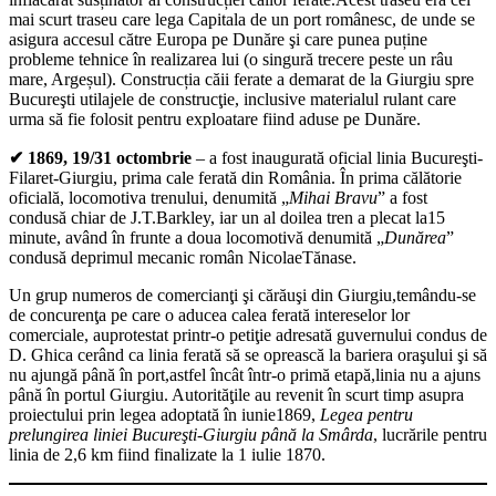
mai scurt traseu care lega Capitala de un port românesc, de unde se
asigura accesul către Europa pe Dunăre şi care punea puține
probleme tehnice în realizarea lui (o singură trecere peste un râu
mare, Argeșul). Construcția căii ferate a demarat de la Giurgiu spre
Bucureşti utilajele de construcţie, inclusive materialul rulant care
urma să fie folosit pentru exploatare fiind aduse pe Dunăre.
✔ 1869, 19/31 octombrie
– a fost inaugurată oficial linia Bucureşti-
Filaret-Giurgiu, prima cale ferată din România. În prima călătorie
oficială, locomotiva trenului, denumită „
Mihai Bravu
” a fost
condusă chiar de J.T.Barkley, iar un al doilea tren a plecat la15
minute, având în frunte a doua locomotivă denumită „
Dunărea
”
condusă deprimul mecanic român NicolaeTănase.
Un grup numeros de comercianţi şi cărăuşi din Giurgiu,temându-se
de concurenţa pe care o aducea calea ferată intereselor lor
comerciale, auprotestat printr-o petiţie adresată guvernului condus de
D. Ghica cerând ca linia ferată să se oprească la bariera oraşului şi să
nu ajungă până în port,astfel încât într-o primă etapă,linia nu a ajuns
până în portul Giurgiu. Autorităţile au revenit în scurt timp asupra
proiectului prin legea adoptată în iunie1869,
Legea pentru
prelungirea liniei Bucureşti-Giurgiu până la Smârda
, lucrările pentru
linia de 2,6 km fiind finalizate la 1 iulie 1870.