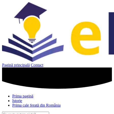
Sari
la
conținut
Pagină principală
Contact
Prima pagină
Istorie
Prima cale ferată din România
Caută