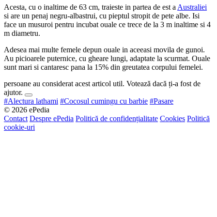
Acesta, cu o inaltime de 63 cm, traieste in partea de est a
Australiei
si are un penaj negru-albastrui, cu pieptul stropit de pete albe. Isi
face un musuroi pentru incubat ouale ce trece de la 3 m inaltime si 4
m diametru.
Adesea mai multe femele depun ouale in aceeasi movila de gunoi.
Au picioarele puternice, cu gheare lungi, adaptate la scurmat. Ouale
sunt mari si cantaresc pana la 15% din greutatea corpului femelei.
persoane au considerat acest articol util. Votează dacă ți-a fost de
ajutor.
#Alectura lathami
#Cocosul cumingu cu barbie
#Pasare
© 2026 ePedia
Contact
Despre ePedia
Politică de confidențialitate
Cookies
Politică
cookie-uri