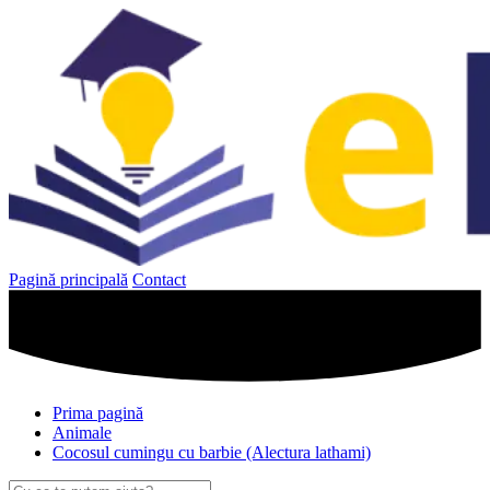
Sari
la
conținut
Pagină principală
Contact
Prima pagină
Animale
Cocosul cumingu cu barbie (Alectura lathami)
Caută