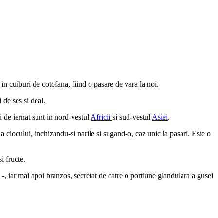
 in cuiburi de cotofana, fiind o pasare de vara la noi.
 de ses si deal.
i de iernat sunt in nord-vestul
Africii
si sud-vestul
Asiei
.
a ciocului, inchizandu-si narile si sugand-o, caz unic la pasari. Este o
i fructe.
 -, iar mai apoi branzos, secretat de catre o portiune glandulara a gusei