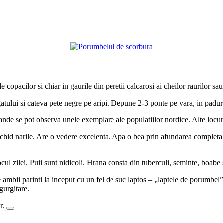
 copacilor si chiar in gaurile din peretii calcarosi ai cheilor raurilor sau
gatului si cateva pete negre pe aripi. Depune 2-3 ponte pe vara, in paduri
blande se pot observa unele exemplare ale populatiilor nordice. Alte locur
eschid narile. Are o vedere excelenta. Apa o bea prin afundarea completa 
ul zilei. Puii sunt nidicoli. Hrana consta din tuberculi, seminte, boabe s
e ambii parinti la inceput cu un fel de suc laptos – „laptele de porumbel”
egurgitare.
or.