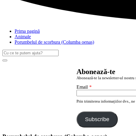
Prima pagină
Animale
Porumbelul de scorbura (Columba oenas)
Caută
după:
Search
Abonează-te
Abonează-te la newsletter-ul nostru ș
Email
*
Prin trimiterea informațiilor dvs., n
Subscribe