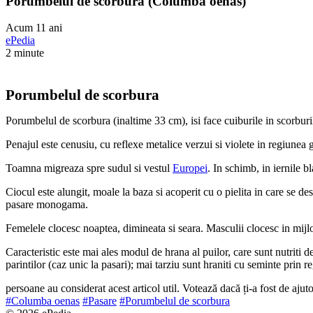
Porumbelul de scorbura (Columba oenas)
Acum 11 ani
ePedia
2 minute
Porumbelul de scorbura
Porumbelul de scorbura (inaltime 33 cm), isi face cuiburile in scorburile
Penajul este cenusiu, cu reflexe metalice verzui si violete in regiunea 
Toamna migreaza spre sudul si vestul
Europei
. In schimb, in iernile 
Ciocul este alungit, moale la baza si acoperit cu o pielita in care se d
pasare monogama.
Femelele clocesc noaptea, dimineata si seara. Masculii clocesc in mijloc
Caracteristic este mai ales modul de hrana al puilor, care sunt nutriti d
parintilor (caz unic la pasari); mai tarziu sunt hraniti cu seminte prin r
persoane au considerat acest articol util. Votează dacă ți-a fost de ajut
#Columba oenas
#Pasare
#Porumbelul de scorbura