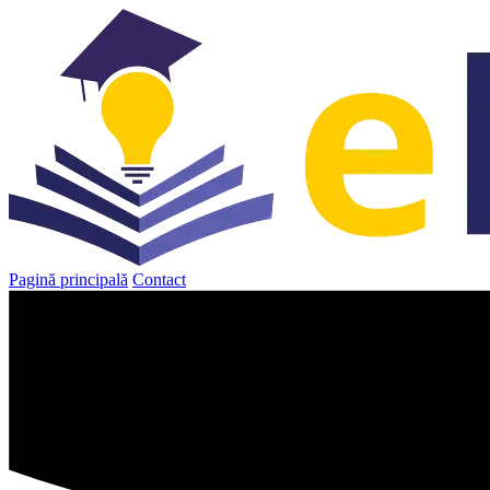
Sari
la
conținut
Pagină principală
Contact