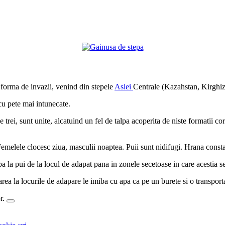
 forma de invazii, venind din stepele
Asiei
Centrale (Kazahstan, Kirghiz
cu pete mai intunecate.
trei, sunt unite, alcatuind un fel de talpa acoperita de niste formatii co
Femelele clocesc ziua, masculii noaptea. Puii sunt nidifugi. Hrana consta 
pa la pui de la locul de adapat pana in zonele secetoase in care acestia se
ea la locurile de adapare le imiba cu apa ca pe un burete si o transporta
or.