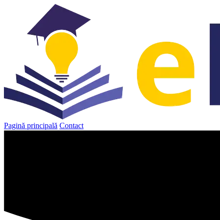
Sari
la
conținut
Pagină principală
Contact