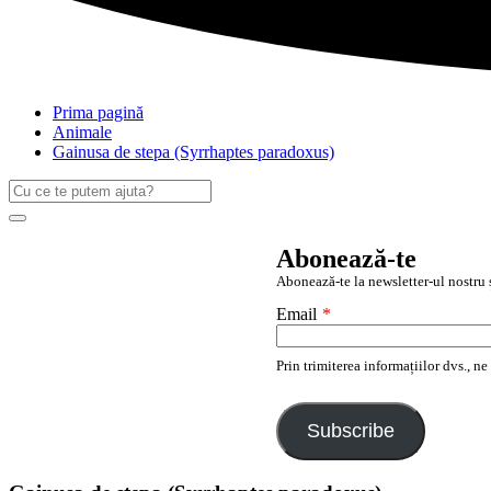
Prima pagină
Animale
Gainusa de stepa (Syrrhaptes paradoxus)
Caută
după:
Search
Abonează-te
Abonează-te la newsletter-ul nostru ș
Email
*
Prin trimiterea informațiilor dvs., n
Subscribe