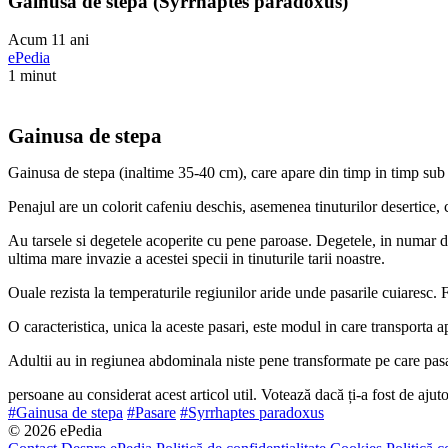
Gainusa de stepa (Syrrhaptes paradoxus)
Acum 11 ani
ePedia
1 minut
Gainusa de stepa
Gainusa de stepa (inaltime 35-40 cm), care apare din timp in timp sub
Penajul are un colorit cafeniu deschis, asemenea tinuturilor desertice, 
Au tarsele si degetele acoperite cu pene paroase. Degetele, in numar de 
ultima mare invazie a acestei specii in tinuturile tarii noastre.
Ouale rezista la temperaturile regiunilor aride unde pasarile cuiaresc. 
O caracteristica, unica la aceste pasari, este modul in care transporta a
Adultii au in regiunea abdominala niste pene transformate pe care pasar
persoane au considerat acest articol util. Votează dacă ți-a fost de ajut
#Gainusa de stepa
#Pasare
#Syrrhaptes paradoxus
© 2026 ePedia