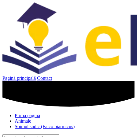
Sari
la
conținut
Pagină principală
Contact
Prima pagină
Animale
Soimul sudic (Falco biarmicus)
Caută