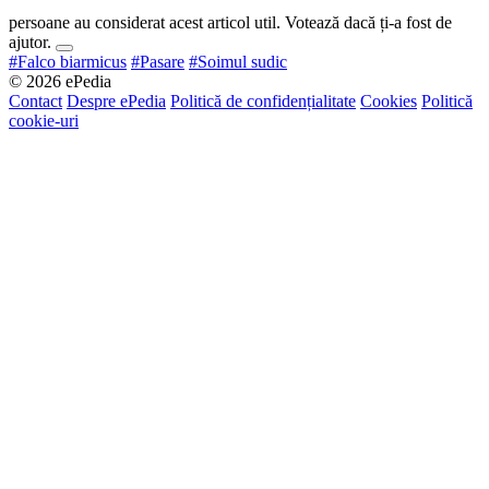
persoane au considerat acest articol util. Votează dacă ți-a fost de
ajutor.
#Falco biarmicus
#Pasare
#Soimul sudic
© 2026 ePedia
Contact
Despre ePedia
Politică de confidențialitate
Cookies
Politică
cookie-uri