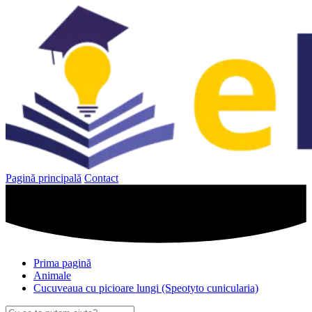
Sari
la
conținut
Pagină principală
Contact
Prima pagină
Animale
Cucuveaua cu picioare lungi (Speotyto cunicularia)
Caută