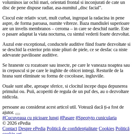
voluminos iar ochii mari, orientati frontal si inconjurati de cate un
disc de pene dispuse radiar, asa-numitul „disc facial”.
Ciocul este relativ scurt, mult curbat, ingropat la radacina in pene
aspre, de forma paroasa, numite vibreze. Baza mandiulei superioare
are un invelis membranos – ceroma – in care se deschid narile. Este
o pasare adaptat la viata nocturna, cu simtul vederii foarte dezvoltat.
Auzul este exceptional, conductele auditive fiind foarte dezvoltate si
se deschid la exterior prin niste pliuri de piele, ce se desfac ca niste
adevarate pavilioane auditive.
Se hraneste cu rozatoare sau insecte, pe care le vaneaza noaptea sau
in crepuscul si pe care le inghite de obicei intregi. Resturile de la
hrana sunt eliminate su forma de cocoloase, ingluviile.
Ouale sunt albe, aproape sferice, si clocitul incepe dupa depunerea
primului ou. Puii, acoperiti de regula de un puf des, au o dezvoltare
nidicola.
persoane au considerat acest articol util. Votează dacă ți-a fost de
ajutor.
#Cucuveaua cu picioare lungi
#Pasare
#Speotyto cunicularia
© 2026 ePedia
Contact
Despre ePedia
Politică de confidențialitate
Cookies
Politică
cookie-uri