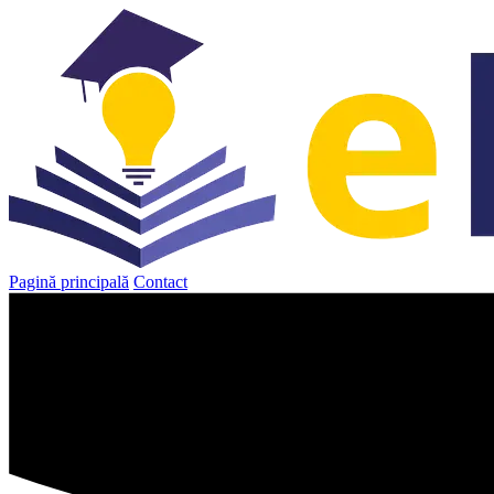
Sari
la
conținut
Pagină principală
Contact