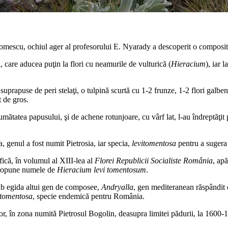
omescu, ochiul ager al profesorului E. Nyarady a descoperit o composită
, care aducea puţin la flori cu neamurile de vulturică (
Hieracium
), iar 
uprapuse de peri stelaţi, o tulpină scurtă cu 1-2 frunze, 1-2 flori galben
t de gros.
 jumătatea papusului, şi de achene rotunjoare, cu vârf lat, l-au îndreptăţi
, genul a fost numit Pietrosia, iar specia,
levitomentosa
pentru a sugera 
fică, în volumul al XIII-lea al
Florei Republicii Socialiste România
, ap
 propune numele de
Hieracium levi tomentosum
.
ub egida altui gen de composee,
Andryalla
, gen mediteranean răspândit 
itomentosa
, specie endemică pentru România.
lor, în zona numită Pietrosul Bogolin, deasupra limitei pădurii, la 1600