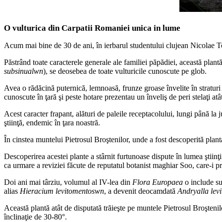
O vulturica din Carpatii Romaniei unica in lume
Acum mai bine de 30 de ani, în ierbarul studentului clujean Nicolae T
Păstrând toate caracterele generale ale familiei păpădiei, această plantă
subsinualwn
), se deosebea de toate vulturicile cunoscute pe glob.
Avea o rădăcină puternică, lemnoasă, frunze groase învelite în straturi s
cunoscute în ţară şi peste hotare prezentau un înveliş de peri stelaţi atâ
Acest caracter frapant, alături de paleile receptacolului, lungi până la
ştiinţă, endemic în ţara noastră.
În cinstea muntelui Pietrosul Broştenilor, unde a fost descoperită planta
Descoperirea acestei plante a stârnit furtunoase dispute în lumea ştiinţi
ca urmare a reviziei făcute de reputatul botanist maghiar Soo, care-i
Doi ani mai târziu, volumul al IV-lea din
Flora Europaea
o include s
alias
Hieracium levitomentoswn
, a devenit deocamdată
Andryalla lev
Această plantă atât de disputată trăieşte pe muntele Pietrosul Broşteni
înclinaţie de 30-80°.