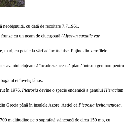
 neobişnuită, cu dată de recoltare 7.7.1961.
la frunze cu un neam de ciucuşoară (
Alysswn suxatile var
e, mari, cu petale la vârf adânc închise. Puţine din xerofilele
t pe savantul clujean să încadreze această plantă într-un gen nou pentru
bogatul ei înveliş lânos.
ărut în 1976,
Pietrosia
devine o specie endemică a genului
Hieracium
,
din Grecia până în insulele Azore. Astfel că
Pietrosia levitomentosa
,
-1700 m altitudine pe o suprafaţă stâncoasă de circa 150 mp, cu