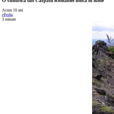
O vulturica din Carpatii Romaniei unica in lume
Acum 10 ani
ePedia
3 minute