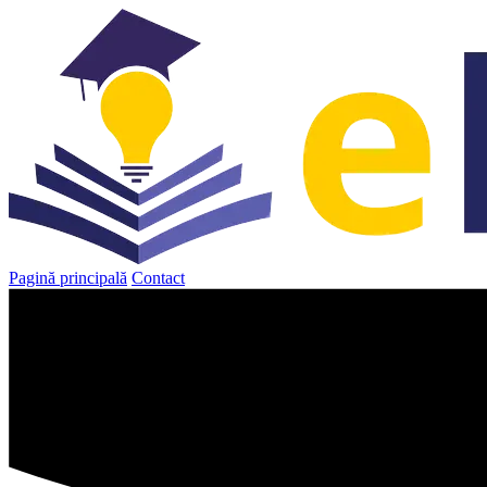
Sari
la
conținut
Pagină principală
Contact