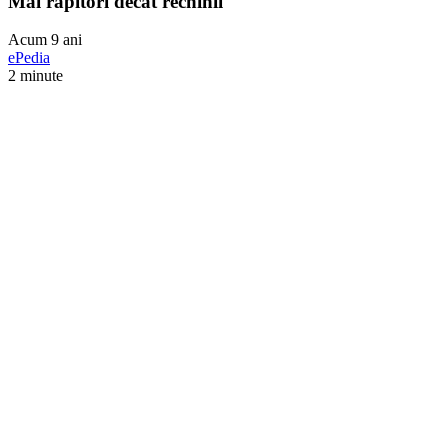
Mai răpitori decât rechinii
Acum 9 ani
ePedia
2 minute