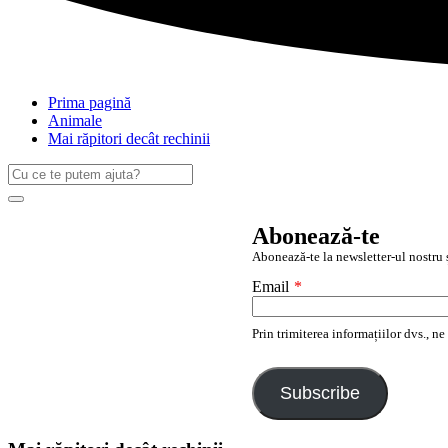
Prima pagină
Animale
Mai răpitori decât rechinii
Caută
după:
Search
Abonează-te
Abonează-te la newsletter-ul nostru ș
Email
*
Prin trimiterea informațiilor dvs., n
Subscribe