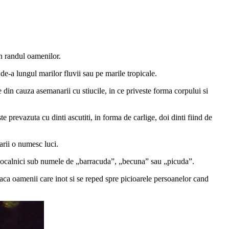
din randul oamenilor.
r de-a lungul marilor fluvii sau pe marile tropicale.
e din cauza asemanarii cu stiucile, in ce priveste forma corpului si
te prevazuta cu dinti ascutiti, in forma de carlige, doi dinti fiind de
arii o numesc luci.
e localnici sub numele de „barracuda”, „becuna” sau „picuda”.
 ataca oamenii care inot si se reped spre picioarele persoanelor cand