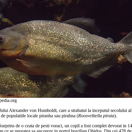
pedia.org
rafului Alexander von Humboldt, care a strabatut la inceputul secolului
de populatiile locale piranha sau pirahna (
Roosveltiella piraia
).
. Surprins de o ceata de pesti voraci, un copil a fost complet devorat in 
imp ce se pregatea sa ancoreze in portul brazilian Obidos. Din cei 478 de 