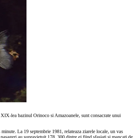
 al XIX-lea bazinul Orinoco si Amazoanele, sunt consacrate unui
14 minute. La 19 septembrie 1981, relateaza ziarele locale, un vas
pasageri au supravietuit 178, 300 dintre ei fiind sfasiati si mancati de