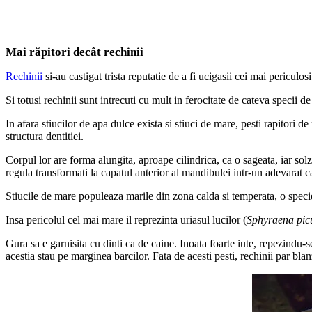
Mai răpitori decât rechinii
Rechinii
si-au castigat trista reputatie de a fi ucigasii cei mai periculos
Si totusi rechinii sunt intrecuti cu mult in ferocitate de cateva specii de
In afara stiucilor de apa dulce exista si stiuci de mare, pesti rapitori d
structura dentitiei.
Corpul lor are forma alungita, aproape cilindrica, ca o sageata, iar solzi
regula transformati la capatul anterior al mandibulei intr-un adevarat c
Stiucile de mare populeaza marile din zona calda si temperata, o speci
Insa pericolul cel mai mare il reprezinta uriasul lucilor (
Sphyraena pic
Gura sa e garnisita cu dinti ca de caine. Inoata foarte iute, repezindu-s
acestia stau pe marginea barcilor. Fata de acesti pesti, rechinii par blan