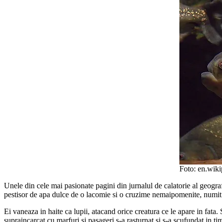
Foto: en.wiki
Unele din cele mai pasionate pagini din jurnalul de calatorie al geog
pestisor de apa dulce de o lacomie si o cruzime nemaipomenite, numit 
Ei vaneaza in haite ca lupii, atacand orice creatura ce le apare in fata
supraincarcat cu marfuri si pasageri s-a rasturnat si s-a scufundat in t