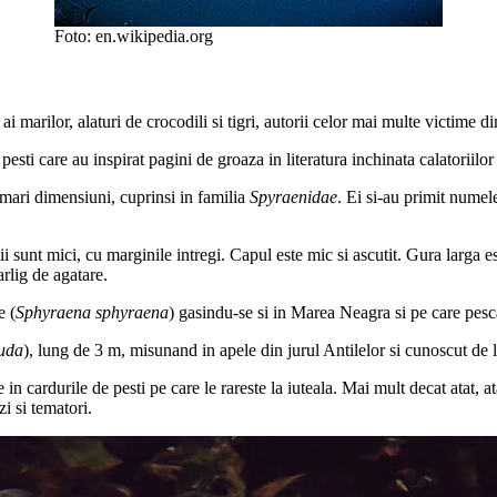
Foto: en.wikipedia.org
i ai marilor, alaturi de crocodili si tigri, autorii celor mai multe victime 
 pesti care au inspirat pagini de groaza in literatura inchinata calatoriilo
e mari dimensiuni, cuprinsi in familia
Spyraenidae
. Ei si-au primit numel
i sunt mici, cu marginile intregi. Capul este mic si ascutit. Gura larga es
arlig de agatare.
e (
Sphyraena sphyraena
) gasindu-se si in Marea Neagra si pe care pesc
uda
), lung de 3 m, misunand in apele din jurul Antilelor si cunoscut d
e in cardurile de pesti pe care le rareste la iuteala. Mai mult decat atat,
zi si tematori.