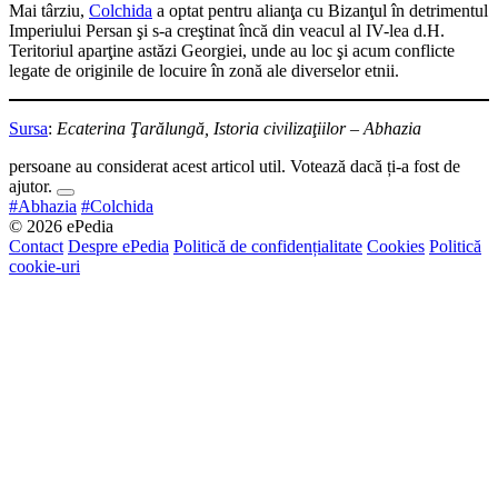
Mai târziu,
Colchida
a optat pentru alianţa cu Bizanţul în detrimentul
Imperiului Persan şi s-a creştinat încă din veacul al IV-lea d.H.
Teritoriul aparţine astăzi Georgiei, unde au loc şi acum conflicte
legate de originile de locuire în zonă ale diverselor etnii.
Sursa
:
Ecaterina Ţarălungă, Istoria civilizaţiilor – Abhazia
persoane au considerat acest articol util. Votează dacă ți-a fost de
ajutor.
#Abhazia
#Colchida
© 2026 ePedia
Contact
Despre ePedia
Politică de confidențialitate
Cookies
Politică
cookie-uri