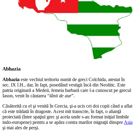
Abhazia
Abhazia
este vechiul teritoriu numit de greci Colchida, atestat în
sec. IX î.H., dar, în fapt, posedând vestigii încă din Neolitic. Este
patria originară a Medeii, femeia barbară care l-a cunoscut pe grecul
Iason, venit în căutarea “
lânii de aur
”.
Căsătorită cu el şi venită în Grecia, şi-a ucis cei doi copii când a aflat
că este trădată în dragoste. Acest mit transcrie, în fapt, o alianţă
proiectată (între spaţiul grec şi acela unde s-au format iniţial limbile
indo-europene) pentru a se apăra contra marilor migraţii dinspre
Asia
şi mai ales de perşi.