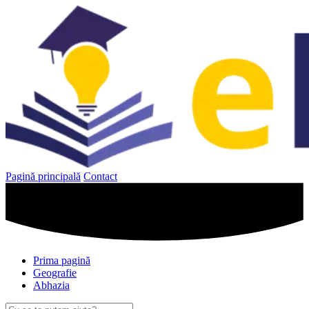
Sari
la
conținut
Pagină principală
Contact
Prima pagină
Geografie
Abhazia
Caută