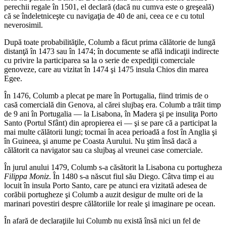
perechii regale în 1501, el declară (dacă nu cumva este o greşeală)
că se îndeletniceşte cu navigaţia de 40 de ani, ceea ce e cu totul
neverosimil.
După toate probabilităţile, Columb a făcut prima călătorie de lungă
distanţă în 1473 sau în 1474; în documente se află indicaţii indirecte
cu privire la participarea sa la o serie de expediţii comerciale
genoveze, care au vizitat în 1474 şi 1475 insula Chios din marea
Egee.
În 1476, Columb a plecat pe mare în Portugalia, fiind trimis de o
casă comercială din Genova, al cărei slujbaş era. Columb a trăit timp
de 9 ani în Portugalia — la Lisabona, în Madera şi pe insuliţa Porto
Santo (Portul Sfânt) din apropierea ei — şi se pare că a participat la
mai multe călătorii lungi; tocmai în acea perioadă a fost în Anglia şi
în Guineea, şi anume pe Coasta Aurului. Nu ştim însă dacă a
călătorit ca navigator sau ca slujbaş al vreunei case comerciale.
În jurul anului 1479, Columb s-a căsătorit la Lisabona cu portugheza
Filippa Moniz
. În 1480 s-a născut fiul său Diego. Câtva timp ei au
locuit în insula Porto Santo, care pe atunci era vizitată adesea de
corăbii portugheze şi Columb a auzit desigur de multe ori de la
marinari povestiri despre călătoriile lor reale şi imaginare pe ocean.
În afară de declaraţiile lui Columb nu există însă nici un fel de