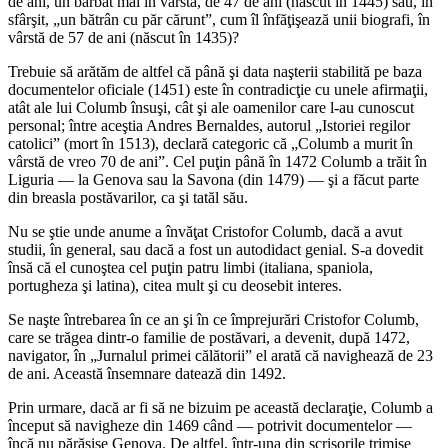
de ani, un bărbat mai în vârstă, de 47 de ani (născut în 1445) sau, în
sfârşit, „un bătrân cu păr cărunt”, cum îl înfăţişează unii biografi, în
vârstă de 57 de ani (născut în 1435)?
Trebuie să arătăm de altfel că până şi data naşterii stabilită pe baza
documentelor oficiale (1451) este în contradicţie cu unele afirmaţii,
atât ale lui Columb însuşi, cât şi ale oamenilor care l-au cunoscut
personal; între aceştia Andres Bernaldes, autorul „Istoriei regilor
catolici” (mort în 1513), declară categoric că „Columb a murit în
vârstă de vreo 70 de ani”. Cel puţin până în 1472 Columb a trăit în
Liguria — la Genova sau la Savona (din 1479) — şi a făcut parte
din breasla postăvarilor, ca şi tatăl său.
Nu se ştie unde anume a învăţat Cristofor Columb, dacă a avut
studii, în general, sau dacă a fost un autodidact genial. S-a dovedit
însă că el cunoştea cel puţin patru limbi (italiana, spaniola,
portugheza şi latina), citea mult şi cu deosebit interes.
Se naşte întrebarea în ce an şi în ce împrejurări Cristofor Columb,
care se trăgea dintr-o familie de postăvari, a devenit, după 1472,
navigator, în „Jurnalul primei călătorii” el arată că navighează de 23
de ani. Această însemnare datează din 1492.
Prin urmare, dacă ar fi să ne bizuim pe această declaraţie, Columb a
început să navigheze din 1469 când — potrivit documentelor —
încă nu părăsise Genova. De altfel, într-una din scrisorile trimise