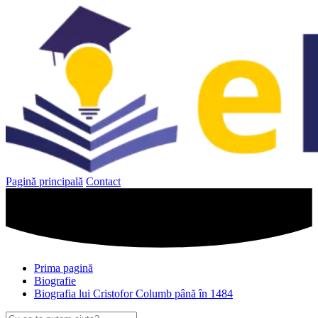
Sari
la
conținut
Pagină principală
Contact
Prima pagină
Biografie
Biografia lui Cristofor Columb până în 1484
Caută