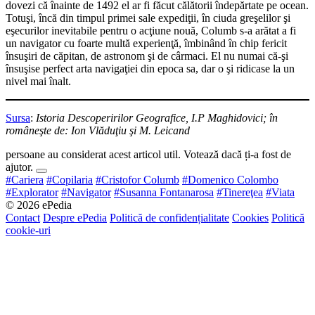
dovezi că înainte de 1492 el ar fi făcut călătorii îndepărtate pe ocean.
Totuşi, încă din timpul primei sale expediţii, în ciuda greşelilor şi
eşecurilor inevitabile pentru o acţiune nouă, Columb s-a arătat a fi
un navigator cu foarte multă experienţă, îmbinând în chip fericit
însuşiri de căpitan, de astronom şi de cârmaci. El nu numai că-şi
însuşise perfect arta navigaţiei din epoca sa, dar o şi ridicase la un
nivel mai înalt.
Sursa
:
Istoria Descoperirilor Geografice, I.P Maghidovici; în
româneşte de: Ion Vlăduţiu şi M. Leicand
persoane au considerat acest articol util. Votează dacă ți-a fost de
ajutor.
#Cariera
#Copilaria
#Cristofor Columb
#Domenico Colombo
#Explorator
#Navigator
#Susanna Fontanarosa
#Tinereţea
#Viata
© 2026 ePedia
Contact
Despre ePedia
Politică de confidențialitate
Cookies
Politică
cookie-uri