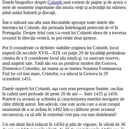
Datele biografice despre
Columb
sunt extrem de puţine şi de aceea o
serie de momente importante din istoria vieţii şi activităţii lui stârnesc
până astăzi îndoieli şi discuţii.
Într-o măsură sau alta sunt discutabile aproape toate datele din
tinereţea lui Columb, din perioada îndelungată petrecută de el în
Portugalia. Despre felul cum i-a venit lui Columb ideea de a traversa
oceanul în direcţia vestică, se pot emite doar ipoteze.
Pot fi considerate ca definitiv stabilite originea lui Columb, locul
naşterii (în secolele XVII—XIX cel puţin 20 de localităţi pretindeau
cinstea de a fi considerate locul său natal) şi, cu oarecare rezerve,
anul naşterii sale. Tatăl său era un postăvar modest din Genova,
Domenico Colombo, iar mama sa se numea Susanna Fontanarosa.
Fiul lor cel mai mare, Cristofor, s-a născut la Genova la 29
octombrie 1451.
Datele naşterii lui Columb, aşa cum erau presupuse înainte, oscilau
în cadrul unei perioade de peste 20 de ani — între 1435 şi 1456.
Potrivit cu aceasta se schimba şi caracterizarea marelui navigator de
către diferiţi autori. Într-adevăr, cine este acela care a avut curajul
neasemuit de a se avânta în 1492 într-o călătorie peste oceanul
necunoscut, ca să afle în extremul vest ţara cea mai răsăriteană?
Un om tânăr încă (născut în 1456) şi plin de vigoare, în vârstă de 36