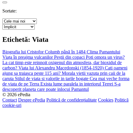
Search
Sortate:
Etichetă:
Viata
Biografia lui Cristofor Columb până în 1484
Clima Pamantului
Viața în preajma vulcanilor
Peștii din copaci
Poti omora un virus?
La cat timp este reinnoit oxigenul din atmosfera, dar bioxidul de
carbon?
Viata lui Alexandru Macedonski (1854-1920)
Cati oameni
ajung sa traiasca peste 115 ani?
Morala vietii vazuta prin caii de la
caruta
Stilul de viata si valorile in tarile bogate
Cea mai veche forma
de viata de pe Terra
Exista lume paralela in interiorul Terrei
S-a
descoperit planeta care poate inlocui Pamantul
© 2026 ePedia
Contact
Despre ePedia
Politică de confidențialitate
Cookies
Politică
cookie-uri