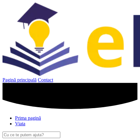
Sari
la
conținut
Pagină principală
Contact
Prima pagină
Viata
Caută
după: