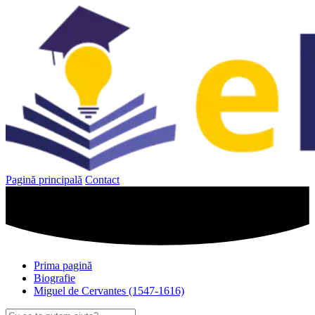
Sari
la
conținut
Pagină principală
Contact
Prima pagină
Biografie
Miguel de Cervantes (1547-1616)
Caută