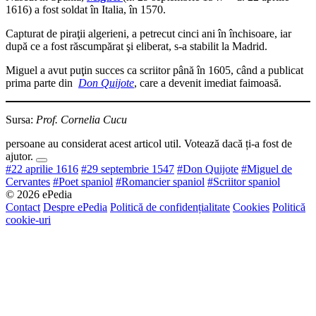
1616) a fost soldat în Italia, în 1570.
Capturat de piraţii algerieni, a petrecut cinci ani în închisoare, iar
după ce a fost răscumpărat şi eliberat, s-a stabilit la Madrid.
Miguel a avut puţin succes ca scriitor până în 1605, când a publicat
prima parte din
Don Quijote
, care a devenit imediat faimoasă.
Sursa:
Prof. Cornelia Cucu
persoane au considerat acest articol util. Votează dacă ți-a fost de
ajutor.
#22 aprilie 1616
#29 septembrie 1547
#Don Quijote
#Miguel de
Cervantes
#Poet spaniol
#Romancier spaniol
#Scriitor spaniol
© 2026 ePedia
Contact
Despre ePedia
Politică de confidențialitate
Cookies
Politică
cookie-uri