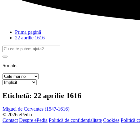
Prima pagină
22 aprilie 1616
Caută
după:
Search
Sortate:
Etichetă:
22 aprilie 1616
Miguel de Cervantes (1547-1616)
© 2026 ePedia
Contact
Despre ePedia
Politică de confidențialitate
Cookies
Politică c