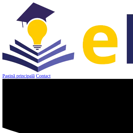
Sari
la
conținut
Pagină principală
Contact