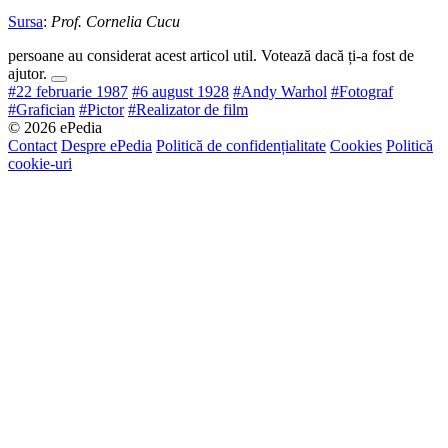
Sursa
:
Prof. Cornelia Cucu
persoane au considerat acest articol util. Votează dacă ți-a fost de
ajutor.
#22 februarie 1987
#6 august 1928
#Andy Warhol
#Fotograf
#Grafician
#Pictor
#Realizator de film
© 2026 ePedia
Contact
Despre ePedia
Politică de confidențialitate
Cookies
Politică
cookie-uri