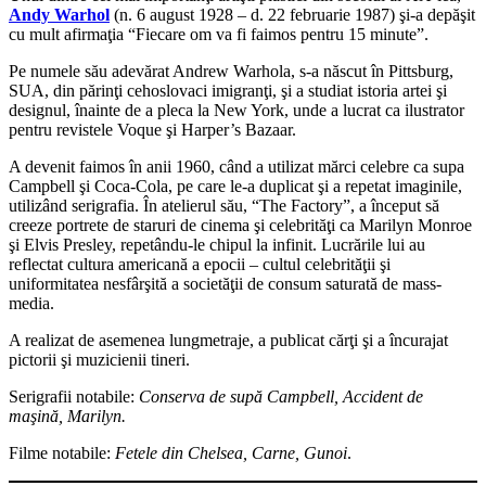
Andy Warhol
(n. 6 august 1928 – d. 22 februarie 1987) şi-a depăşit
cu mult afirmaţia “Fiecare om va fi faimos pentru 15 minute”.
Pe numele său adevărat Andrew Warhola, s-a născut în Pittsburg,
SUA, din părinţi cehoslovaci imigranţi, şi a studiat istoria artei şi
designul, înainte de a pleca la New York, unde a lucrat ca ilustrator
pentru revistele Voque şi Harper’s Bazaar.
A devenit faimos în anii 1960, când a utilizat mărci celebre ca supa
Campbell şi Coca-Cola, pe care le-a duplicat şi a repetat imaginile,
utilizând serigrafia. În atelierul său, “The Factory”, a început să
creeze portrete de staruri de cinema şi celebrităţi ca Marilyn Monroe
şi Elvis Presley, repetându-le chipul la infinit. Lucrările lui au
reflectat cultura americană a epocii – cultul celebrităţii şi
uniformitatea nesfârşită a societăţii de consum saturată de mass-
media.
A realizat de asemenea lungmetraje, a publicat cărţi şi a încurajat
pictorii şi muzicienii tineri.
Serigrafii notabile:
Conserva de supă Campbell, Accident de
maşină, Marilyn.
Filme notabile:
Fetele din Chelsea, Carne, Gunoi
.