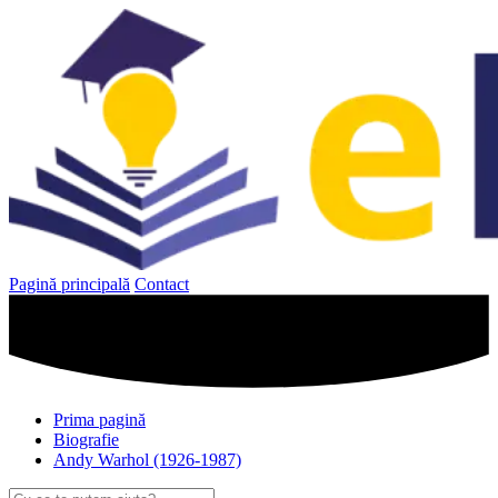
Sari
la
conținut
Pagină principală
Contact
Prima pagină
Biografie
Andy Warhol (1926-1987)
Caută