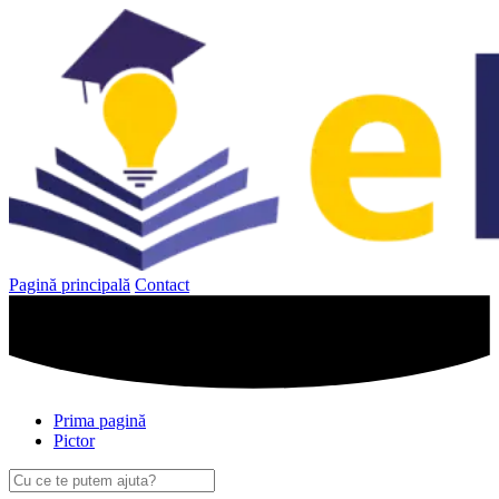
Sari
la
conținut
Pagină principală
Contact
Prima pagină
Pictor
Caută
după: