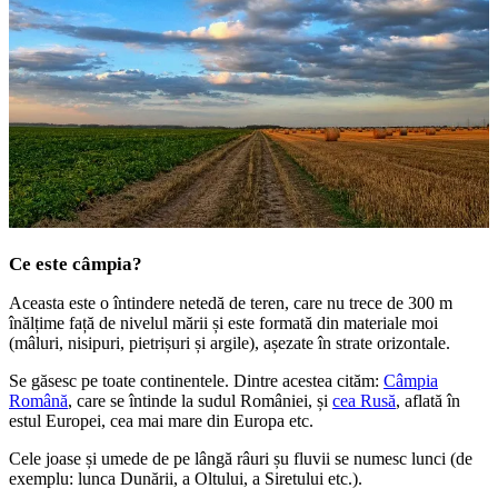
Ce este câmpia?
Aceasta este o întindere netedă de teren, care nu trece de 300 m
înălțime față de nivelul mării și este formată din materiale moi
(mâluri, nisipuri, pietrișuri și argile), așezate în strate orizontale.
Se găsesc pe toate continentele. Dintre acestea cităm:
Câmpia
Română
, care se întinde la sudul României, și
cea Rusă
, aflată în
estul Europei, cea mai mare din Europa etc.
Cele joase și umede de pe lângă râuri șu fluvii se numesc lunci (de
exemplu: lunca Dunării, a Oltului, a Siretului etc.).