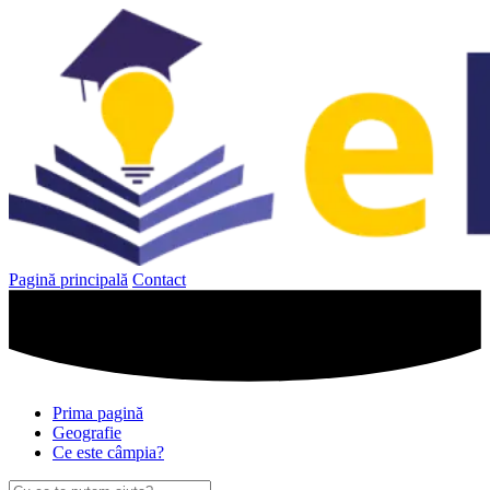
Sari
la
conținut
Pagină principală
Contact
Prima pagină
Geografie
Ce este câmpia?
Caută