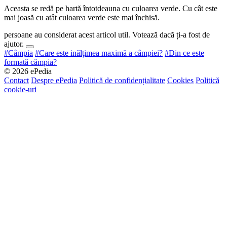
Aceasta se redă pe hartă întotdeauna cu culoarea verde. Cu cât este
mai joasă cu atât culoarea verde este mai închisă.
persoane au considerat acest articol util. Votează dacă ți-a fost de
ajutor.
#Câmpia
#Care este inălțimea maximă a câmpiei?
#Din ce este
formată cămpia?
© 2026 ePedia
Contact
Despre ePedia
Politică de confidențialitate
Cookies
Politică
cookie-uri