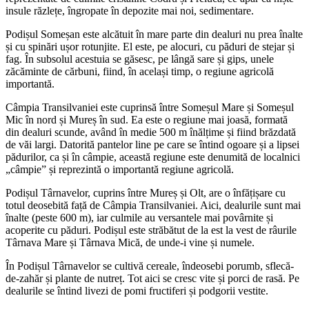
insule răzlețe, îngropate în depozite mai noi, sedimentare.
Podișul Someșan este alcătuit în mare parte din dealuri nu prea înalte
și cu spinări ușor rotunjite. El este, pe alocuri, cu păduri de stejar și
fag. În subsolul acestuia se găsesc, pe lângă sare și gips, unele
zăcăminte de cărbuni, fiind, în același timp, o regiune agricolă
importantă.
Câmpia Transilvaniei este cuprinsă între Someșul Mare și Someșul
Mic în nord și Mureș în sud. Ea este o regiune mai joasă, formată
din dealuri scunde, având în medie 500 m înălțime și fiind brăzdată
de văi largi. Datorită pantelor line pe care se întind ogoare și a lipsei
pădurilor, ca și în câmpie, această regiune este denumită de localnici
„câmpie” și reprezintă o importantă regiune agricolă.
Podișul Târnavelor, cuprins între Mureș și Olt, are o înfățișare cu
totul deosebită față de Câmpia Transilvaniei. Aici, dealurile sunt mai
înalte (peste 600 m), iar culmile au versantele mai povârnite și
acoperite cu păduri. Podișul este străbătut de la est la vest de râurile
Târnava Mare și Târnava Mică, de unde-i vine și numele.
În Podișul Târnavelor se cultivă cereale, îndeosebi porumb, sflecă-
de-zahăr și plante de nutreț. Tot aici se cresc vite și porci de rasă. Pe
dealurile se întind livezi de pomi fructiferi și podgorii vestite.