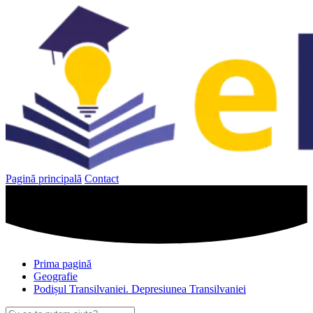
Sari
la
conținut
Pagină principală
Contact
Prima pagină
Geografie
Podișul Transilvaniei. Depresiunea Transilvaniei
Caută