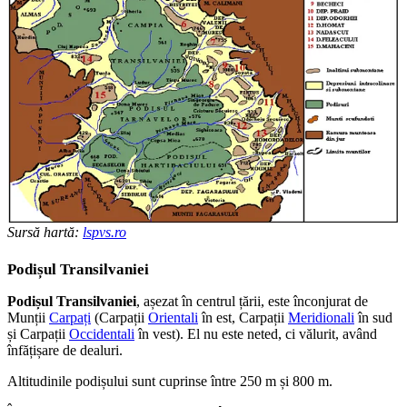
Sursă hartă:
lspvs.ro
Podișul Transilvaniei
Podișul Transilvaniei
, așezat în centrul țării, este înconjurat de
Munții
Carpați
(Carpații
Orientali
în est, Carpații
Meridionali
în sud
și Carpații
Occidentali
în vest). El nu este neted, ci vălurit, având
înfățișare de dealuri.
Altitudinile podișului sunt cuprinse între 250 m și 800 m.