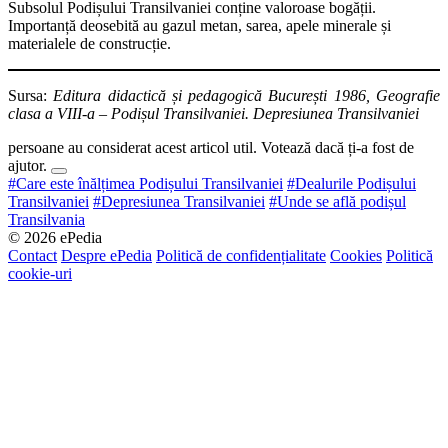
Subsolul Podișului Transilvaniei conține valoroase bogății.
Importanță deosebită au gazul metan, sarea, apele minerale și
materialele de construcție.
Sursa:
Editura didactică și pedag
ogică București 1986, Geografie
clasa a VIII-a – Podișul Transilvaniei. Depresiunea Transilvaniei
persoane au considerat acest articol util. Votează dacă ți-a fost de
ajutor.
#Care este înălțimea Podișului Transilvaniei
#Dealurile Podișului
Transilvaniei
#Depresiunea Transilvaniei
#Unde se află podișul
Transilvania
© 2026 ePedia
Contact
Despre ePedia
Politică de confidențialitate
Cookies
Politică
cookie-uri