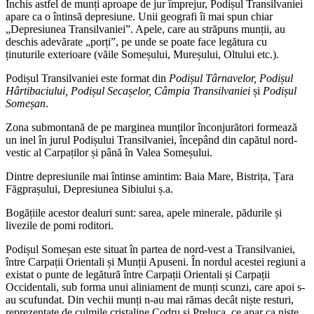
Închis astfel de munți aproape de jur împrejur, Podișul Transilvaniei
apare ca o întinsă depresiune. Unii geografi îi mai spun chiar
„Depresiunea Transilvaniei”. Apele, care au străpuns munții, au
deschis adevărate „porți”, pe unde se poate face legătura cu
ținuturile exterioare (văile Someșului, Mureșului, Oltului etc.).
Podișul Transilvaniei este format din
Podișul Târnavelor, Podișul
Hârtibaciului, Podișul Secașelor, Câmpia Transilvaniei
și
Podișul
Someșan
.
Zona submontană de pe marginea munților înconjurători formează
un inel în jurul Podișului Transilvaniei, începând din capătul nord-
vestic al Carpaților și până în Valea Someșului.
Dintre depresiunile mai întinse amintim: Baia Mare, Bistrița, Țara
Făgprașului, Depresiunea Sibiului ș.a.
Bogățiile acestor dealuri sunt: sarea, apele minerale, pădurile și
livezile de pomi roditori.
Podișul Someșan este situat în partea de nord-vest a Transilvaniei,
între Carpații Orientali și Munții Apuseni. În nordul acestei regiuni a
existat o punte de legătură între Carpații Orientali și Carpații
Occidentali, sub forma unui aliniament de munți scunzi, care apoi s-
au scufundat. Din vechii munți n-au mai rămas decât niște resturi,
reprezentate de culmile cristaline Codru și Preluca, ce apar ca niște