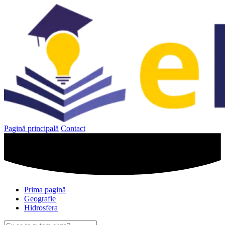
Sari
la
conținut
Pagină principală
Contact
Prima pagină
Geografie
Hidrosfera
Caută