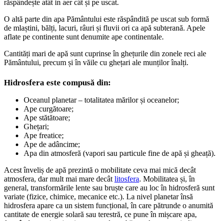
răspândește atât in aer cât și pe uscat.
O altă parte din apa Pământului este răspândită pe uscat sub formă
de mlaștini, bălți, lacuri, râuri și fluvii ori ca apă subterană. Apele
aflate pe continente sunt denumite ape continentale.
Cantități mari de apă sunt cuprinse în ghețurile din zonele reci ale
Pământului, precum și în văile cu ghețari ale munților înalți.
Hidrosfera este compusă din:
Oceanul planetar – totalitatea mărilor și oceanelor;
Ape curgătoare;
Ape stătătoare;
Ghețari;
Ape freatice;
Ape de adâncime;
Apa din atmosferă (vapori sau particule fine de apă și gheață).
Acest înveliș de apă prezintă o mobilitate ceva mai mică decât
atmosfera, dar mult mai mare decât
litosfera
. Mobilitatea și, în
general, transformările lente sau bruște care au loc în hidrosferă sunt
variate (fizice, chimice, mecanice etc.). La nivel planetar însă
hidrosfera apare ca un sistem funcțional, în care pătrunde o anumită
cantitate de energie solară sau terestră, ce pune în mișcare apa,