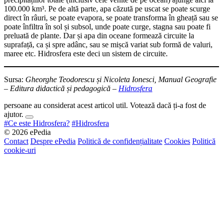
100.000 km³. Pe de altă parte, apa căzută pe uscat se poate scurge
direct în râuri, se poate evapora, se poate transforma în gheață sau se
poate înfiltra în sol și subsol, unde poate curge, stagna sau poate fi
preluată de plante. Dar și apa din oceane formează circuite la
suprafață, ca și spre adânc, sau se mișcă variat sub formă de valuri,
maree etc. Hidrosfera este deci un sistem de circuite.
Sursa:
Gheorghe Teodorescu și Nicoleta Ionesci, Manual Geografie
– Editura didactică și pedagogică –
Hidrosfera
persoane au considerat acest articol util. Votează dacă ți-a fost de
ajutor.
#Ce este Hidrosfera?
#Hidrosfera
© 2026 ePedia
Contact
Despre ePedia
Politică de confidențialitate
Cookies
Politică
cookie-uri