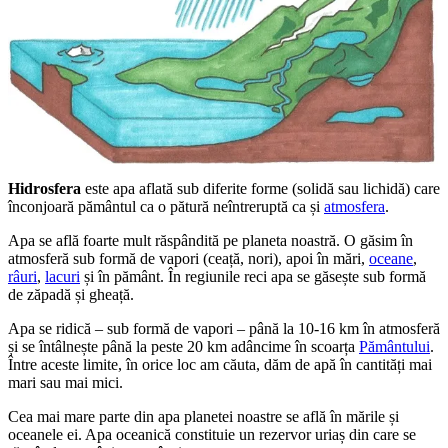
Hidrosfera
este apa aflată sub diferite forme (solidă sau lichidă) care
înconjoară pământul ca o pătură neîntreruptă ca și
atmosfera
.
Apa se află foarte mult răspândită pe planeta noastră. O găsim în
atmosferă sub formă de vapori (ceață, nori), apoi în mări,
oceane
,
râuri
,
lacuri
și în pământ. În regiunile reci apa se găsește sub formă
de zăpadă și gheață.
Apa se ridică – sub formă de vapori – până la 10-16 km în atmosferă
și se întâlnește până la peste 20 km adâncime în scoarța
Pământului
.
Între aceste limite, în orice loc am căuta, dăm de apă în cantități mai
mari sau mai mici.
Cea mai mare parte din apa planetei noastre se află în mările și
oceanele ei. Apa oceanică constituie un rezervor uriaș din care se