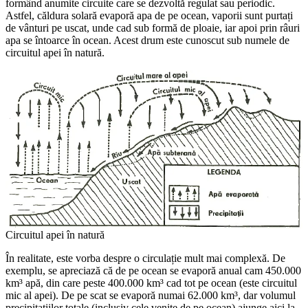
formând anumite circuite care se dezvoltă regulat sau periodic.
Astfel, căldura solară evaporă apa de pe ocean, vaporii sunt purtați
de vânturi pe uscat, unde cad sub formă de ploaie, iar apoi prin râuri
apa se întoarce în ocean. Acest drum este cunoscut sub numele de
circuitul apei în natură.
Circuitul apei în natură
În realitate, este vorba despre o circulație mult mai complexă. De
exemplu, se apreciază că de pe ocean se evaporă anual cam 450.000
km³ apă, din care peste 400.000 km³ cad tot pe ocean (este circuitul
mic al apei). De pe scat se evaporă numai 62.000 km³, dar volumul
precipitațiilor totale (inclusiv cele venite de pe ocean) ajunge aici la