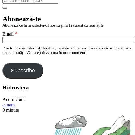
după:
Search
Abonează-te
Abonează-te la newsletter-ul nostru și fii la curent cu noutățile
Email
*
Prin trimiterea informațiilor dvs., ne acordați permisiunea de a vă trimite email-
uri cu noutăți. Vă puteți dezabona în orice moment.
Subscribe
Hidrosfera
Acum 7 ani
canam
3 minute