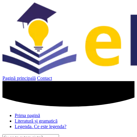
Sari
la
conținut
Pagină principală
Contact
Prima pagină
Literatură și gramatică
Legenda. Ce este legenda?
Caută