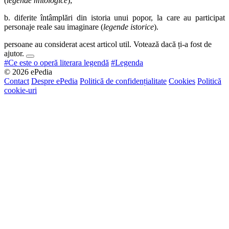
(
legende mitologice
);
b. diferite întâmplări din istoria unui popor, la care au participat
personaje reale sau imaginare (
legende istorice
).
persoane au considerat acest articol util. Votează dacă ți-a fost de
ajutor.
#Ce este o operă literara legendă
#Legenda
© 2026 ePedia
Contact
Despre ePedia
Politică de confidențialitate
Cookies
Politică
cookie-uri