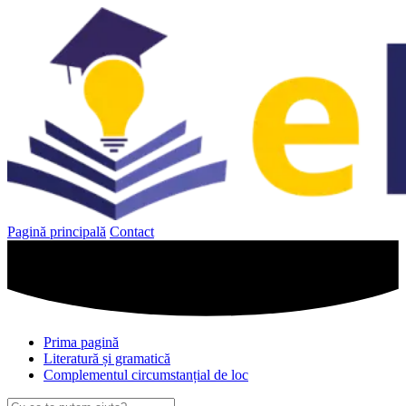
Sari
la
conținut
Pagină principală
Contact
Prima pagină
Literatură și gramatică
Complementul circumstanțial de loc
Caută