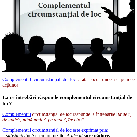
Complementul circumstanțial de loc
arată locul unde se petrece
acțiunea.
La ce întrebări răspunde complementul circumstanțial de
loc?
Complementul
circumstanțial de loc răspunde la întrebările:
unde?,
de unde?, până unde?, pe unde?, încotro?
Complementul circumstanțial de loc este exprimat prin:
–
substantiv
în Ac. cu prepoziție:
A plecat
spre pădure.