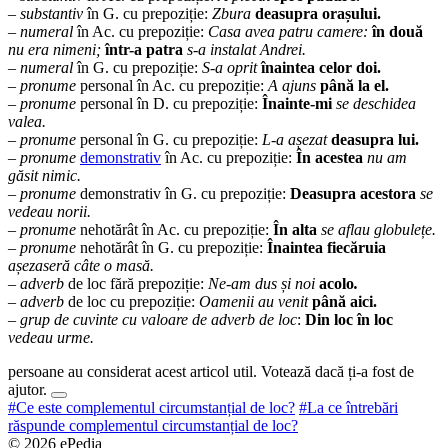
–
substantiv
în G. cu prepoziție:
Zbura
deasupra orașului.
–
numeral
în Ac. cu prepoziție:
Casa avea patru camere:
în două
nu era nimeni;
într-a patra
s-a instalat Andrei.
–
numeral
în G. cu prepoziție:
S-a oprit
înaintea celor doi.
–
pronume
personal în Ac. cu prepoziție:
A ajuns
până la el.
–
pronume
personal în D. cu prepoziție:
Înainte-mi
se deschidea
valea.
–
pronume
personal în G. cu prepoziție:
L-a așezat
deasupra lui.
–
pronume
demonstrativ
în Ac. cu prepoziție:
În acestea
nu am
găsit nimic.
–
pronume
demonstrativ în G. cu prepoziție:
Deasupra acestora
se
vedeau norii.
–
pronume
nehotărât în Ac. cu prepoziție:
În alta
se aflau globulețe.
–
pronume
nehotărât în G. cu prepoziție:
Înaintea fiecăruia
așezaseră câte o masă.
–
adverb
de loc fără prepoziție:
Ne-am dus și noi
acolo
.
–
adverb
de loc cu prepoziție:
Oamenii au venit
până aici.
–
grup de cuvinte cu valoare de adverb de loc
:
Din loc în loc
vedeau urme.
persoane au considerat acest articol util. Votează dacă ți-a fost de
ajutor.
#Ce este complementul circumstanțial de loc?
#La ce întrebări
răspunde complementul circumstanțial de loc?
© 2026 ePedia