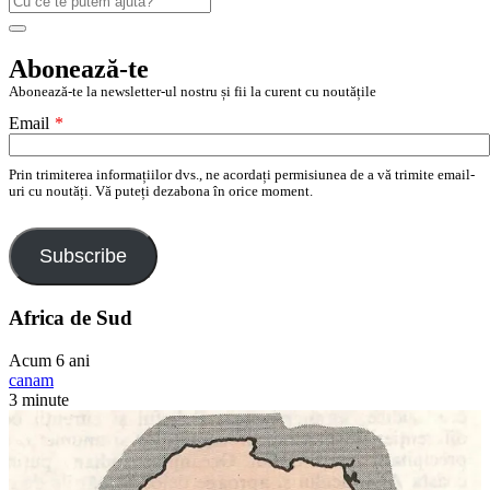
după:
Search
Abonează-te
Abonează-te la newsletter-ul nostru și fii la curent cu noutățile
Email
*
Prin trimiterea informațiilor dvs., ne acordați permisiunea de a vă trimite email-
uri cu noutăți. Vă puteți dezabona în orice moment.
Subscribe
Africa de Sud
Acum 6 ani
canam
3 minute