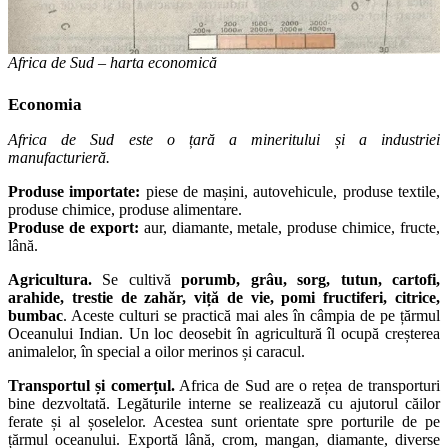
Africa de Sud – harta economică
Economia
Africa de Sud este o țară a mineritului și a industriei
manufacturieră.
Produse importate:
piese de mașini, autovehicule, produse textile,
produse chimice, produse alimentare.
Produse de export:
aur, diamante, metale, produse chimice, fructe,
lână.
Agricultura.
Se cultivă
porumb, grâu, sorg, tutun, cartofi,
arahide, trestie de zahăr, viță de vie, pomi fructiferi, citrice,
bumbac
. Aceste culturi se practică mai ales în câmpia de pe țărmul
Oceanului Indian. Un loc deosebit în agricultură îl ocupă creșterea
animalelor, în special a oilor merinos și caracul.
Transportul și comerțul.
Africa de Sud are o rețea de transporturi
bine dezvoltată. Legăturile interne se realizează cu ajutorul căilor
ferate și al șoselelor. Acestea sunt orientate spre porturile de pe
țărmul oceanului. Exportă lână, crom, mangan, diamante, diverse