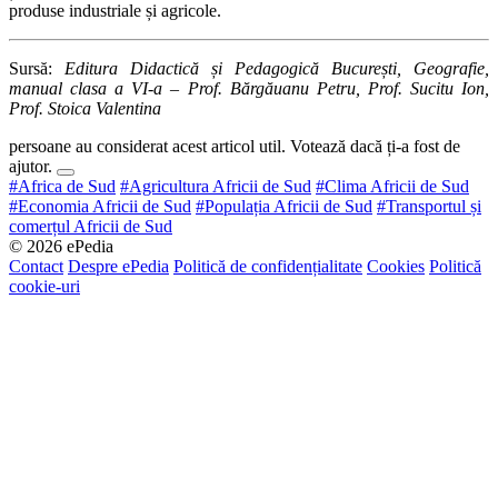
produse industriale și agricole.
Sursă:
Editura Didactică și Pedagogică București, Geografie,
manual clasa a VI-a – Prof. Bărgăuanu Petru, Prof. Sucitu Ion,
Prof. Stoica Valentina
persoane au considerat acest articol util. Votează dacă ți-a fost de
ajutor.
#Africa de Sud
#Agricultura Africii de Sud
#Clima Africii de Sud
#Economia Africii de Sud
#Populația Africii de Sud
#Transportul și
comerțul Africii de Sud
© 2026 ePedia
Contact
Despre ePedia
Politică de confidențialitate
Cookies
Politică
cookie-uri