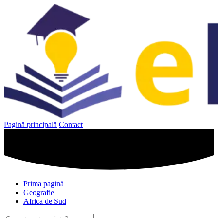
Sari
la
conținut
Pagină principală
Contact
Prima pagină
Geografie
Africa de Sud
Caută