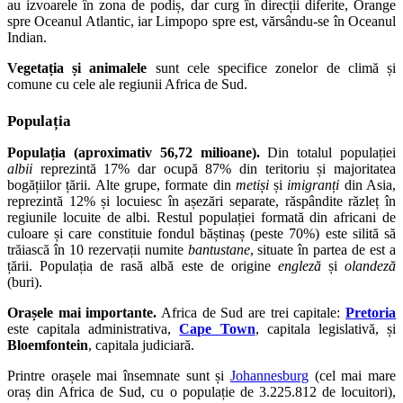
au izvoarele în zona de podiș, dar curg în direcții diferite, Orange
spre Oceanul Atlantic, iar Limpopo spre est, vărsându-se în Oceanul
Indian.
Vegetația și animalele
sunt cele specifice zonelor de climă și
comune cu cele ale regiunii Africa de Sud.
Populația
Populația (aproximativ 56,72 milioane).
Din totalul populației
albii
reprezintă 17% dar ocupă 87% din teritoriu și majoritatea
bogățiilor țării. Alte grupe, formate din
metiși
și
imigranți
din Asia,
reprezintă 12% și locuiesc în așezări separate, răspândite răzleț în
regiunile locuite de albi. Restul populației formată din africani de
culoare și care constituie fondul băștinaș (peste 70%) este silită să
trăiască în 10 rezervații numite
bantustane
, situate în partea de est a
țării. Populația de rasă albă este de origine
engleză
și
olandeză
(buri).
Orașele mai importante.
Africa de Sud are trei capitale:
Pretoria
este capitala administrativa,
Cape Town
, capitala legislativă, și
Bloemfontein
, capitala judiciară.
Printre orașele mai însemnate sunt și
Johannesburg
(cel mai mare
oraș din Africa de Sud, cu o populație de 3.225.812 de locuitori),