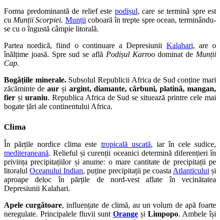
Forma predominantă de relief este
podișul
, care se termină spre est
cu
Munții Scorpiei
.
Munții
coboară în trepte spre ocean, terminându-
se cu o îngustă câmpie litorală.
Partea nordică, fiind o continuare a Depresiunii
Kalahari
, are o
înălțime joasă. Spre sud se află
Podișul Karroo
dominat de
Munții
Cap.
Bogățiile minerale.
Subsolul Republicii Africa de Sud conține mari
zăcăminte de
aur
și
argint, diamante, cărbuni, platină, mangan,
fier
și
uraniu
. Republica Africa de Sud se situează printre cele mai
bogate țări ale continentului Africa.
Clima
În părțile nordice clima este
tropicală uscată
, iar în cele sudice,
mediteraneană
. Relieful și curenții oceanici determină diferențieri în
privința precipitațiilor și anume: o mare cantitate de precipitații pe
litoralul
Oceanului Indian
, puține precipitații pe coasta
Atlanticului
și
aproape deloc în părțile de nord-vest aflate în vecinătatea
Depresiunii Kalahari.
Apele curgătoare
, influențate de climă, au un volum de apă foarte
neregulate. Principalele fluvii sunt
Orange
și
Limpopo
. Ambele își