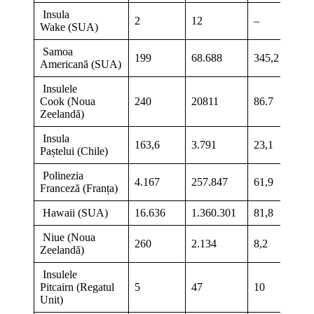
Insula
2
12
–
Wake (SUA)
Samoa
199
68.688
345,2
Americană (SUA)
Insulele
Cook (Noua
240
20811
86.7
Zeelandă)
Insula
163,6
3.791
23,1
Paștelui (Chile)
Polinezia
4.167
257.847
61,9
Franceză (Franța)
Hawaii (SUA)
16.636
1.360.301
81,8
Niue (Noua
260
2.134
8,2
Zeelandă)
Insulele
Pitcairn (Regatul
5
47
10
Unit)