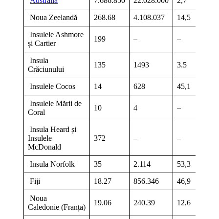
Australia
7.686.850
22.028.000
2,7
Noua Zeelandă
268.68
4.108.037
14,5
Insulele Ashmore
199
–
–
și Cartier
Insula
135
1493
3.5
Crăciunului
Insulele Cocos
14
628
45,1
Insulele Mării de
10
4
–
Coral
Insula Heard și
Insulele
372
–
–
McDonald
Insula Norfolk
35
2.114
53,3
Fiji
18.27
856.346
46,9
Noua
19.06
240.39
12,6
Caledonie (Franța)