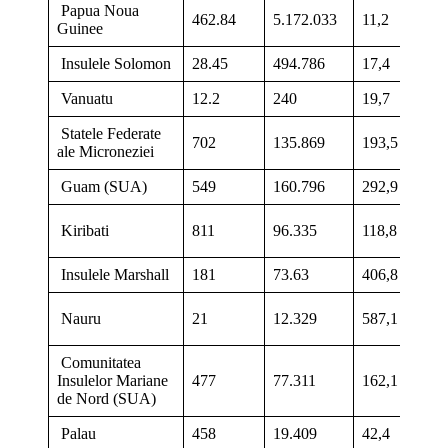
Papua Noua
462.84
5.172.033
11,2
Guinee
Insulele Solomon
28.45
494.786
17,4
Vanuatu
12.2
240
19,7
Statele Federate
702
135.869
193,5
ale Microneziei
Guam (SUA)
549
160.796
292,9
Kiribati
811
96.335
118,8
Insulele Marshall
181
73.63
406,8
Nauru
21
12.329
587,1
Comunitatea
Insulelor Mariane
477
77.311
162,1
de Nord (SUA)
Palau
458
19.409
42,4