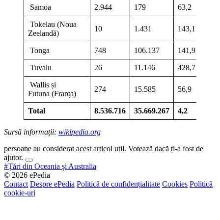
Samoa
2.944
179
63,2
Tokelau (Noua
10
1.431
143,1
Zeelandă)
Tonga
748
106.137
141,9
Tuvalu
26
11.146
428,7
Wallis și
274
15.585
56,9
Futuna (Franța)
Total
8.536.716
35.669.267
4,2
Sursă informații:
wikipedia.org
persoane au considerat acest articol util. Votează dacă ți-a fost de
ajutor.
#Țări din Oceania și Australia
© 2026 ePedia
Contact
Despre ePedia
Politică de confidențialitate
Cookies
Politică
cookie-uri