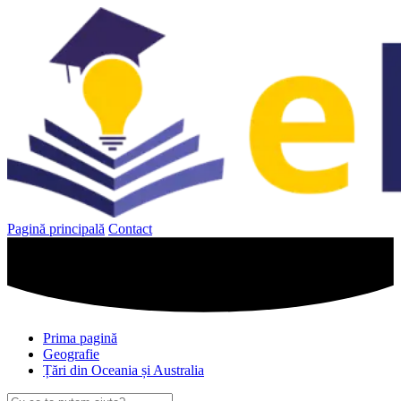
Sari
la
conținut
Pagină principală
Contact
Prima pagină
Geografie
Țări din Oceania și Australia
Caută