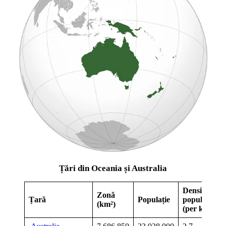
Țări din Oceania și Australia
Densitatea
Zonă
Țară
Populație
populației
(km²)
(per km²)