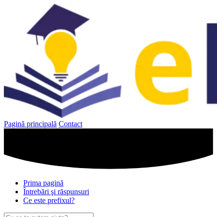
Sari
la
conținut
Pagină principală
Contact
Prima pagină
Întrebări şi răspunsuri
Ce este prefixul?
Caută