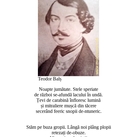
Teodor Balș
Noapte jumătate. Stele speriate
de război se-afundă lacului în undă.
Țevi de carabină înfloresc lumină
și mitraliere mușcă din tăcere
secerând feeric snopii de-ntuneric.
Stăm pe buza gropii. Lângă noi plâng plopii
retezați de-obuze.