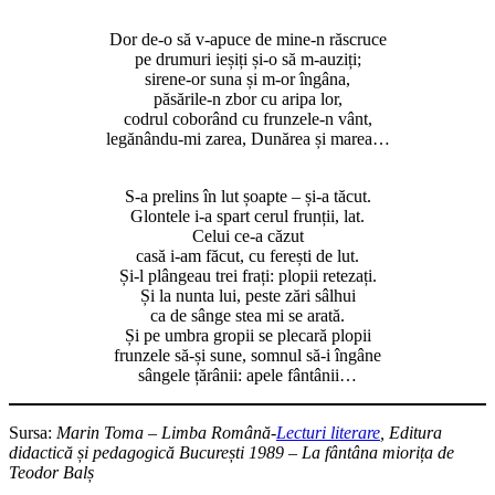
Dor de-o să v-apuce de mine-n răscruce
pe drumuri ieșiți și-o să m-auziți;
sirene-or suna și m-or îngâna,
păsările-n zbor cu aripa lor,
codrul coborând cu frunzele-n vânt,
legănându-mi zarea, Dunărea și marea…
S-a prelins în lut șoapte – și-a tăcut.
Glontele i-a spart cerul frunții, lat.
Celui ce-a căzut
casă i-am făcut, cu ferești de lut.
Și-l plângeau trei frați: plopii retezați.
Și la nunta lui, peste zări sâlhui
ca de sânge stea mi se arată.
Și pe umbra gropii se plecară plopii
frunzele să-și sune, somnul să-i îngâne
sângele țărânii: apele fântânii…
Sursa:
Marin Toma – Limba Română-
Lecturi literare
, Editura
didactică și pedagogică București 1989 – La fântâna miorița de
Teodor Balș