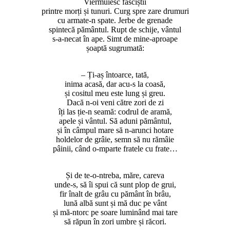
Viermuiesc fasciștii
printre morți și tunuri. Curg spre zare drumuri
cu armate-n spate. Jerbe de grenade
spintecă pământul. Rupt de schije, vântul
s-a-necat în ape. Simt de mine-aproape
șoaptă sugrumată:
– Ți-aș întoarce, tată,
inima acasă, dar acu-s la coasă,
și cositul meu este lung și greu.
Dacă n-oi veni către zori de zi
îți las ție-n seamă: codrul de aramă,
apele și vântul. Să aduni pământul,
și în câmpul mare să n-arunci hotare
holdelor de grâie, semn să nu rămâie
pâinii, când o-mparte fratele cu frate…
Și de te-o-ntreba, măre, careva
unde-s, să îi spui că sunt plop de grui,
fir înalt de grâu cu pământ în brâu,
lună albă sunt și mă duc pe vânt
și mă-ntorc pe soare luminând mai tare
să răpun în zori umbre și răcori.