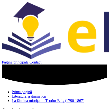
Sari
la
conținut
Pagină principală
Contact
Prima pagină
Literatură și gramatică
La fântâna miorița de Teodor Balș (1790-1867)
Caută