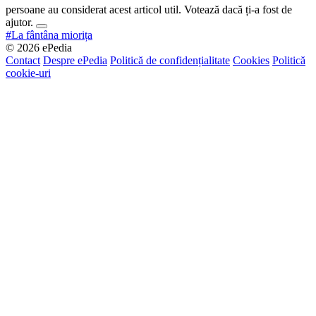
persoane au considerat acest articol util. Votează dacă ți-a fost de
ajutor.
#La fântâna miorița
© 2026 ePedia
Contact
Despre ePedia
Politică de confidențialitate
Cookies
Politică
cookie-uri