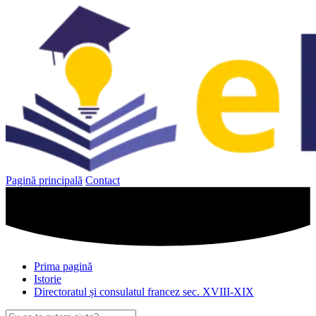
Sari
la
conținut
Pagină principală
Contact
Prima pagină
Istorie
Directoratul și consulatul francez sec. XVIII-XIX
Caută