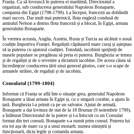
Franța. Ca să lovească în puterea ei maritimă, Directoratul a
organizat, sub conducerea generalului Napoleon Bonaparte,
campania din Egipt (1798-1799). La început, francezii au dobândit
mari succes. Dar mult mai puternică, flota engleză condusă de
amiralul Nelson a distrus flota franceză și a blocat, în Egipt, armata
generalului Bonaparte.
În vremea aceasta, Anglia, Austria, Rusia și Turcia au alcătuit o nouă
coaliție împotriva Franței. Regaliștii căpătaseră mare curaj și așteptau
să ia puterea cu ajutorul coaliției. Totodată, iacobinii sprijiniți de
masele populare se pregăteau să preia ei puterea. Burghezia se temea
și de regaliști și de o revenire a dictaturii iacobine. De aceea căuta să
încredințeze conducerea țării unui general glorios, care s-o scape de
armatele străine, de regaliști și de iacobini.
Consulatul (1799-1804)
Informat că Franța se află într-o situație grea, generalul Napoleon
Bonaparte a lăsat armata în Egipt și, cu o singură corabie, a ajuns în
țară. Burghezia l-a primit ca pe un salvator. Ajutat de armată,
Bonaparte a dat lovitura de stat de la 18 Brumar (9 noiembrie 1799),
a înlăturat Directoratul de la putere și l-a înlocuit cu un Consulat
format din trei consuli. Bonaparte s-a numit prim consul. Puterea lui
era tot așa de mare ca și a unui monarh: numea miniștrii și
funcționarii, dicta legile și comanda armata.