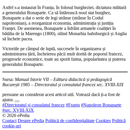
Astfel s-a instaurat în Franța, în folosul burgheziei, dictatura militară
a generalului Bonaparte. Ca să întărească noul stat burghez,
Bonaparte a dat o serie de legi strânse (strânse în Codul
napoleonian), a reorganizat economia, administrația și justiția
Franței. De asemenea, Bonaparte a înfrânt armatele coaliției în
bătălia de la Marengo (1800), silind Monarhia habsburgică și Anglia
să încheie pacea.
Victoriile pe câmpul de luptă, succesele în organizarea și
administrarea țării, încheierea păcii mult dorită de poporul francez,
progresele economice, toate au sporit faima, popularitatea și puterea
generalului Bonaparte.
Sursa:
Manual Istorie VII – Editura didactică și pedagogică
București 1985 – Directoratul și consulatul francez sec. XVIII-XIX
persoane au considerat acest articol util. Votează dacă ți-a fost de
ajutor.
#Directoratul și consulatul francez
#Franța
#Napoleon Bonaparte
#sec. XVIII-XIX
© 2026 ePedia
Contact
Despre ePedia
Politică de confidențialitate
Cookies
Politică
cookie-uri