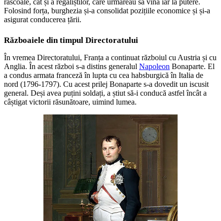
răscoale, cât și a regaliștilor, care urmăreau să vină iar la putere.
Folosind forța, burghezia și-a consolidat pozițiile economice și și-a
asigurat conducerea țării.
Războaiele din timpul Directoratului
În vremea Directoratului, Franța a continuat războiul cu Austria și cu
Anglia. În acest război s-a distins generalul
Napoleon
Bonaparte. El
a condus armata franceză în lupta cu cea habsburgică în Italia de
nord (1796-1797). Cu acest prilej Bonaparte s-a dovedit un iscusit
general. Deși avea puțini soldați, a știut să-i conducă astfel încât a
câștigat victorii răsunătoare, uimind lumea.