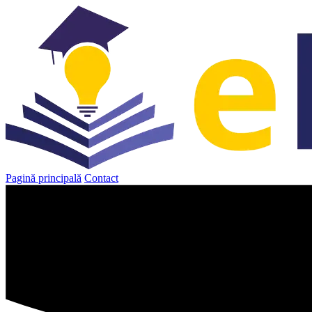
Sari
la
conținut
Pagină principală
Contact