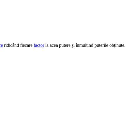
re
ridicând fiecare
factor
la acea putere și înmulțind puterile obținute.