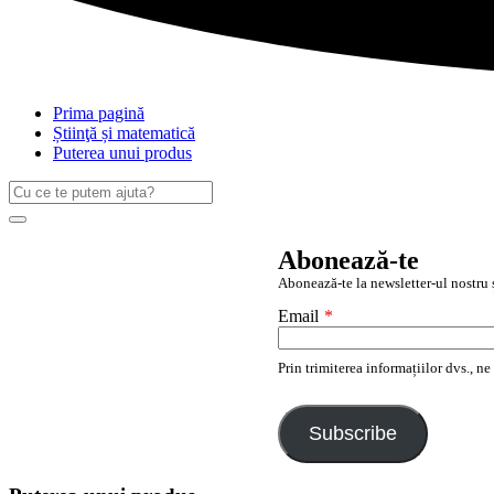
Prima pagină
Știinţă și matematică
Puterea unui produs
Caută
după:
Search
Abonează-te
Abonează-te la newsletter-ul nostru ș
Email
*
Prin trimiterea informațiilor dvs., n
Subscribe