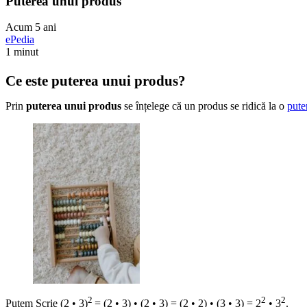
Puterea unui produs
Acum 5 ani
ePedia
1 minut
Ce este puterea unui produs?
Prin
puterea unui produs
se înțelege că un produs se ridică la o
pute
2
2
2
Putem Scrie (2 • 3)
= (2 • 3) • (2 • 3) = (2 • 2) • (3 • 3) = 2
• 3
.